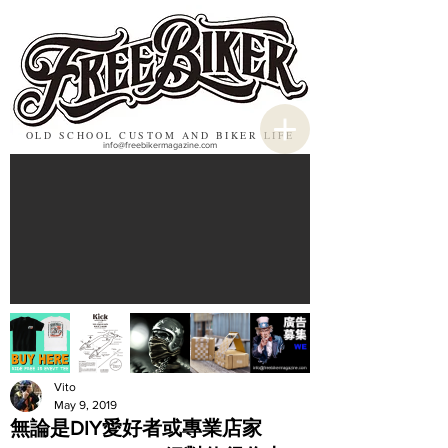
OLD SCHOOL CUSTOM AND BIKER LIFE
info@freebikermagazine.com
Vito
May 9, 2019
無論是DIY愛好者或專業店家