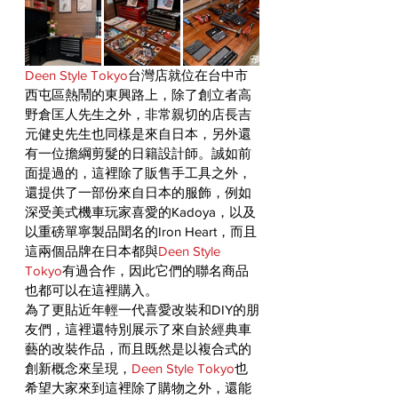
Deen Style Tokyo
台灣店就位在台中市
西屯區熱鬧的東興路上，除了創立者高
野倉匡人先生之外，非常親切的店長吉
元健史先生也同樣是來自日本，另外還
有一位擔綱剪髮的日籍設計師。誠如前
面提過的，這裡除了販售手工具之外，
還提供了一部份來自日本的服飾，例如
深受美式機車玩家喜愛的Kadoya，以及
以重磅單寧製品聞名的Iron Heart，而且
這兩個品牌在日本都與
Deen Style 
Tokyo
有過合作，因此它們的聯名商品
也都可以在這裡購入。
為了更貼近年輕一代喜愛改裝和DIY的朋
友們，這裡還特別展示了來自於經典車
藝的改裝作品，而且既然是以複合式的
創新概念來呈現，
Deen Style Tokyo
也
希望大家來到這裡除了購物之外，還能