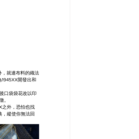
外，就連布料的織法
945XX開發出和
及後口袋袋花改以印
徵。
X之外，恐怕也找
典，縱使你無法回