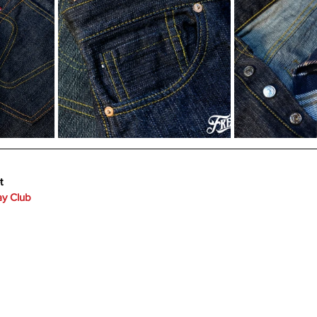
t
y Club