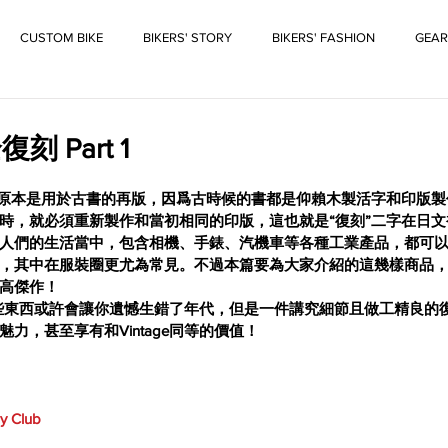
CUSTOM BIKE
BIKERS' STORY
BIKERS' FASHION
GEAR
 Part 1
這原本是用於古書的再版，因爲古時候的書都是仰賴木製活字和印版
時，就必須重新製作和當初相同的印版，這也就是“復刻”二字在日文
人們的生活當中，包含相機、手錶、汽機車等各種工業產品，都可
，其中在服裝圈更尤為常見。不過本篇要為大家介紹的這幾樣商品
高傑作！
e，有些東西或許會讓你遺憾生錯了年代，但是一件講究細節且做工精良
力，甚至享有和Vintage同等的價值！
y Club