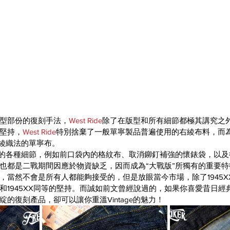
型部份的復刻手法，
West Ride
除了在版型和所有細節都極其講究之
堅持，
West Ride
特別捨棄了一般單寧製品普遍使用的右綾布料，而為1
左綾織法的單寧布。
”的各種細節，例如前口袋內的格紋布、取消鉚釘補強的懷錶袋，以
也都是二戰期間因應於物資缺乏，因而成為“大戰版”所獨有的重要特
，當然不會是所有人都能夠接受的，但是放眼當今市場，除了1945X
和1945XX同等的堅持。而誠如前文曾經說過的，如果你喜愛昔日經
的復刻產品，卻可以讓你重溫Vintage的魅力！