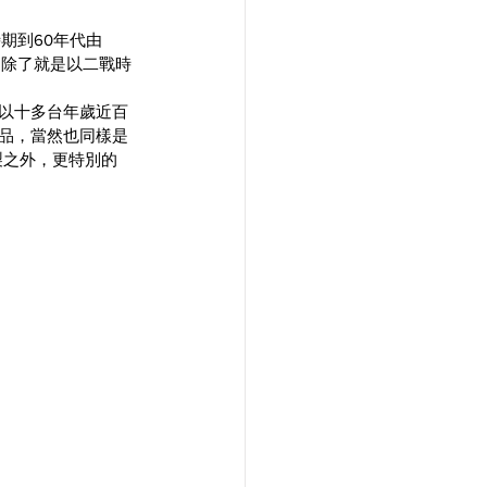
期到60年代由
X，除了就是以二戰時
中先生以十多台年歲近百
產品，當然也同樣是
製之外，更特別的