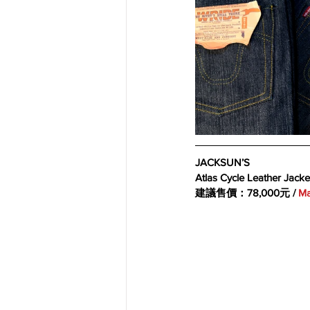
JACKSUN’S 
Atlas Cycle Leather Jacke
建議售價：78,000元 / 
Ma