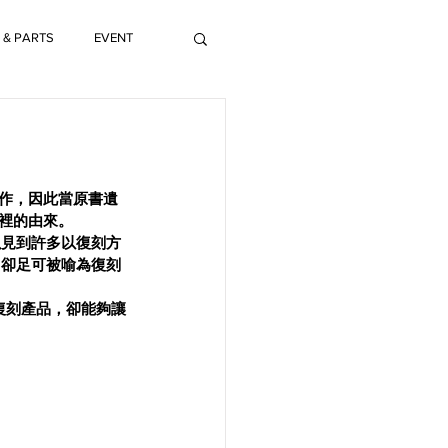
 & PARTS
EVENT
製作，因此當原書遺
裡的由來。
以見到許多以復刻方
，卻足可被喻為復刻
的復刻產品，卻能夠讓