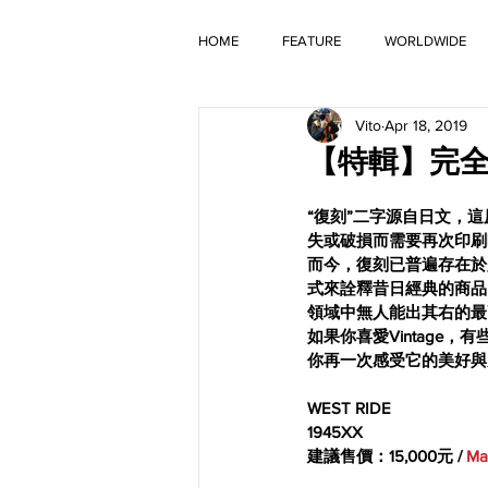
HOME
FEATURE
WORLDWIDE
Vito
Apr 18, 2019
OLD TIMER
【特輯】完全復刻
“復刻”二字源自日文，
失或破損而需要再次印刷
而今，復刻已普遍存在於
式來詮釋昔日經典的商品
領域中無人能出其右的最
如果你喜愛Vintag
你再一次感受它的美好與魅
WEST RIDE 
1945XX
建議售價：15,000元 / 
Ma