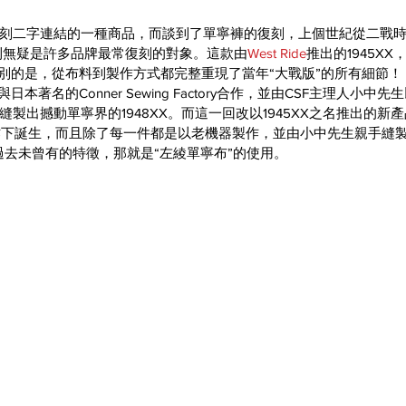
刻二字連結的一種商品，而談到了單寧褲的復刻，上個世紀從二戰時
XX，則無疑是許多品牌最常復刻的對象。這款由
West Ride
推出的1945X
更特別的是，從布料到製作方式都完整重現了當年“大戰版”的所有細節！
日本著名的Conner Sewing Factory合作，並由CSF主理人小
製出撼動單寧界的1948XX。而這一回改以1945XX之名推出的新
合作下誕生，而且除了每一件都是以老機器製作，並由小中先生親手縫
項過去未曾有的特徵，那就是“左綾單寧布”的使用。