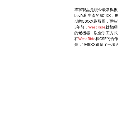
單寧製品是現今最常與復
Levi's所生產的501
期的501XX為藍圖，
3年前，
West Ride
就曾經與
的老機器，以全手工方式縫
在
West Ride
和CSF的
是，1945XX還多了一