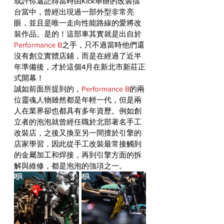
或許你還記得當時由Kick舉辦的改裝擂
台當中，曾經出現過一部外型非常亮
眼，並且是唯一走向性能路線的愛將改
裝作品。是的！這部車其實就是出自於
Performance B
之手，只不過當時他們還
沒有創立實體店鋪，而是在經過了近半
年準備後，才於這個4月在新北市新莊正
式開幕！
誠如前面所提到的，
Performance B
的兩
位靈魂人物雖然都是年輕一代，但是兩
人在業界卻也都具有多年資歷。例如創
立者的泡泡就曾經任職於北部著名手工
改裝店，之後又換至另一間擅於引擎的
店家學習，因此從手工改裝最常接觸到
的金屬加工和焊接，再到引擎方面的拆
解與維修，都是泡泡的強項之一。