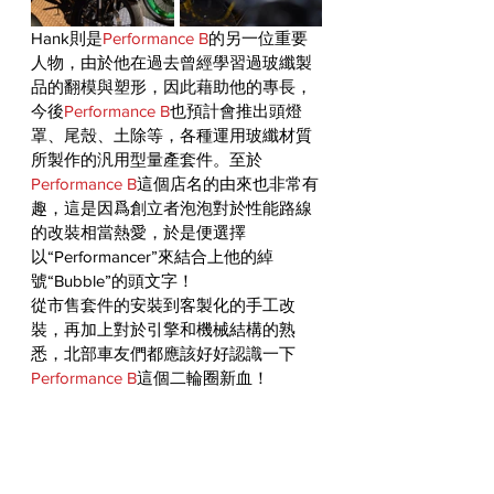
Hank則是
Performance B
的另一位重要
人物，由於他在過去曾經學習過玻纖製
品的翻模與塑形，因此藉助他的專長，
今後
Performance B
也預計會推出頭燈
罩、尾殼、土除等，各種運用玻纖材質
所製作的汎用型量產套件。至於
Performance B
這個店名的由來也非常有
趣，這是因爲創立者泡泡對於性能路線
的改裝相當熱愛，於是便選擇
以“Performancer”來結合上他的綽
號“Bubble”的頭文字！
從市售套件的安裝到客製化的手工改
裝，再加上對於引擎和機械結構的熟
悉，北部車友們都應該好好認識一下
Performance B
這個二輪圈新血！