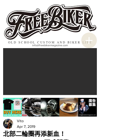
OLD SCHOOL CUSTOM AND BIKER LIFE
info@freebikermagazine.com
Vito
Apr 7, 2019
北部二輪圈再添新血！