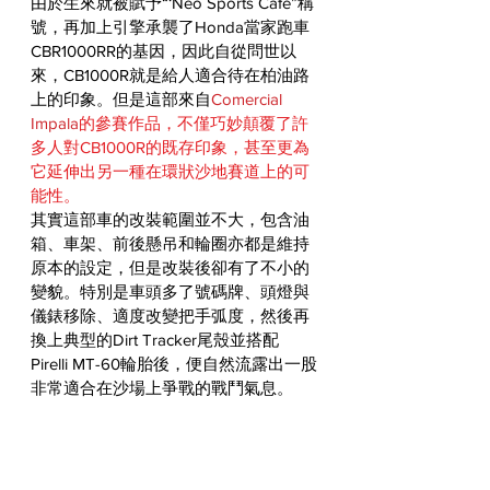
由於生來就被賦予“‘Neo Sports Cafe”稱
號，再加上引擎承襲了Honda當家跑車
CBR1000RR的基因，因此自從問世以
來，CB1000R就是給人適合待在柏油路
上的印象。但是這部來自
Comercial 
Impala
的參賽作品，不僅巧妙顛覆了許
多人對CB1000R的既存印象，甚至更為
它延伸出另一種在環狀沙地賽道上的可
能性。
其實這部車的改裝範圍並不大，包含油
箱、車架、前後懸吊和輪圈亦都是維持
原本的設定，但是改裝後卻有了不小的
變貌。特別是車頭多了號碼牌、頭燈與
儀錶移除、適度改變把手弧度，然後再
換上典型的Dirt Tracker尾殼並搭配
Pirelli MT-60輪胎後，便自然流露出一股
非常適合在沙場上爭戰的戰鬥氣息。