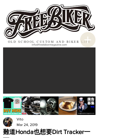
OLD SCHOOL CUSTOM AND BIKER LIFE
info@freebikermagazine.com
Vito
Mar 24, 2019
難道Honda也想要Dirt Tracker一