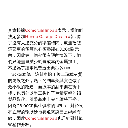
其實根據
Comercial Impala
表示，當他們
決定參加
Honda Garage Dreams
時，除
了沒有太過充分的準備時間，就連改裝
這部車的預算也必須壓縮在3,000歐元
內，因此在一切都很有限的情況下，他
們只能盡量減少耗費成本的金屬加工。
不過為了讓車尾營造出典型的Dirt 
Tracker線條，這部車除了換上玻纖材質
的尾殼之外，底下的副車架其實也做了
最小限的改造，而原本的副車架在拆下
後，也另外以手工製作了重量更輕的鋁
製品取代。引擎基本上完全維持不變，
因為CB1000R與生俱來的143hp，對於只
有左彎的環狀沙地賽道來說已是綽綽有
餘，因此
Comercial Impala
也只針對排氣
管稍作升級。