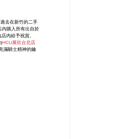
欣過去在新竹的二手
店內購入所有出自於
親臨店內給予祝賀。
由
HCU展欣台北店
又充滿騎士精神的鑰
。