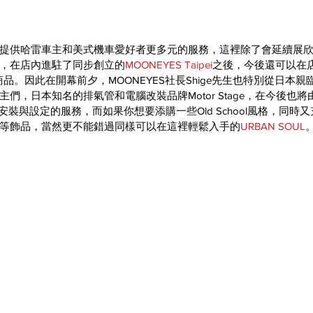
提供哈雷車主和美式機車愛好者更多元的服務，這裡除了會延續展
，在店內進駐了同步創立的
MOONEYES Taipei
之後，今後還可以在
有商品。因此在開幕前夕，MOONEYES社長Shige先生也特別從日本
們，日本知名的排氣管和電腦改裝品牌Motor Stage，在今後也將
安裝與設定的服務，而如果你想要添購一些Old School風格，同時
等飾品，當然更不能錯過同樣可以在這裡輕鬆入手的
URBAN SOUL