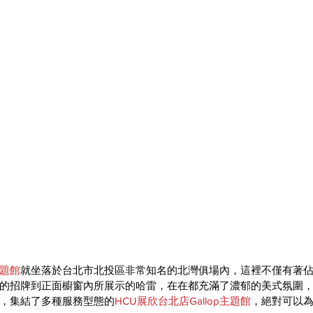
主題館
就坐落於台北市北投區非常知名的北灣俱場內，這裡不僅有著
的招牌到正面櫥窗內所展示的哈雷，在在都充滿了濃郁的美式氛圍
，集結了多種服務型態的
HCU展欣台北店Gallop主題館
，絕對可以