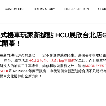
CUSTOM BIKE
BIKERS' STORY
BIKERS' FASHION
GEAR
機車玩家新據點 HCU展欣台北店Ga
式開幕！
在新竹耕耘許久的展欣，一定不會讓你感覺陌生。這個長年專攻哈
末，在台北成立名為
HCU展欣台北店Gallop主題館
的二店。而且非常
所投入的哈雷二手車販售、維修和改裝服務之外，透過
MOONEYES T
 SOUL
和Air Runner等商品販售，今後這個全新型態綜合店不只將
機車文化延伸出全新方向！