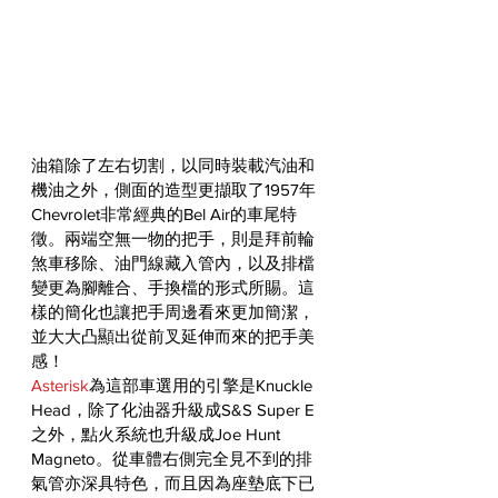
油箱除了左右切割，以同時裝載汽油和
機油之外，側面的造型更擷取了1957年
Chevrolet非常經典的Bel Air的車尾特
徵。兩端空無一物的把手，則是拜前輪
煞車移除、油門線藏入管內，以及排檔
變更為腳離合、手換檔的形式所賜。這
樣的簡化也讓把手周邊看來更加簡潔，
並大大凸顯出從前叉延伸而來的把手美
感！
Asterisk
為這部車選用的引擎是Knuckle 
Head，除了化油器升級成S&S Super E
之外，點火系統也升級成Joe Hunt 
Magneto。從車體右側完全見不到的排
氣管亦深具特色，而且因為座墊底下已