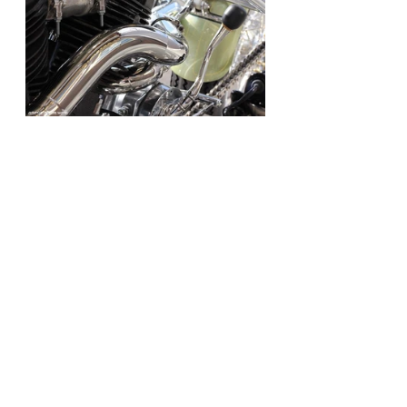
Knuckle Head
Asterisk
WORLDWIDE