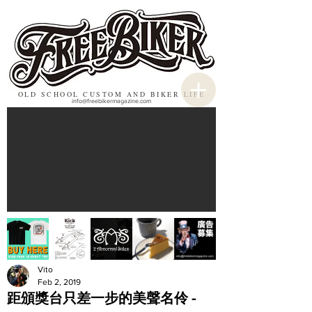
OLD SCHOOL CUSTOM AND BIKER LIFE
info@freebikermagazine.com
Vito
Feb 2, 2019
距頒獎台只差一步的美聲名伶 -