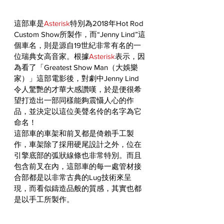
這部車是
Asterisk
特別為2018年Hot Rod 
Custom Show所製作，而“Jenny Lind”這
個車名，則是源自19世紀非常有名的一
位瑞典女高音家。根據
Asterisk
表示，因
為看了「Greatest Show Man（大娛樂
家）」這部電影後，對劇中Jenny Lind
令人驚艷的才華大感讚嘆，於是便很希
望打造出一部同樣能夠震懾人心的作
品，並決定以這位美聲名伶的名字為它
命名！
這部車的車架和前叉都是倚賴手工製
作，車架除了採用硬尾設計之外，位在
引擎底部的弧狀線條也非常特別。而且
包含前叉在內，這部車的每一處管材接
合部都是以非常古典的Lug技術來呈
現，而看似鑄造品般的質感，其實也都
是以手工所製作。