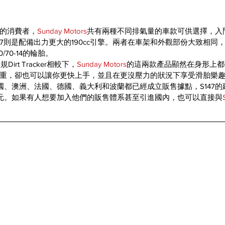
的消費者，
Sunday Motors
共有兩種不同排氣量的車款可供選擇，入門
S187則是配備出力更大的190cc引擎。兩者在車架和外觀部份大致相同
70-14的輪胎。
rt Tracker相較下，
Sunday Motors
的這兩款產品顯然在身形上都
重，卻也可以讓你更快上手，並且在更沒壓力的狀況下享受滑胎樂
國、澳洲、法國、德國、義大利和波蘭都已經成立販售據點，S147的建
99歐元。如果有人想要加入他們的販售體系甚至引進國內，也可以直接與