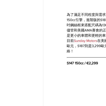
為了滿足不同程度與需求
150cc引擎，進階版的
吋鋼絲框來搭配尺碼為130/
儘管和美國AMA賽會的正規Di
是更小的車體和更輕的車
目前
Sunday Motors
在美
歐元，S187則是3,2
絡！
S147 150cc / €2,299