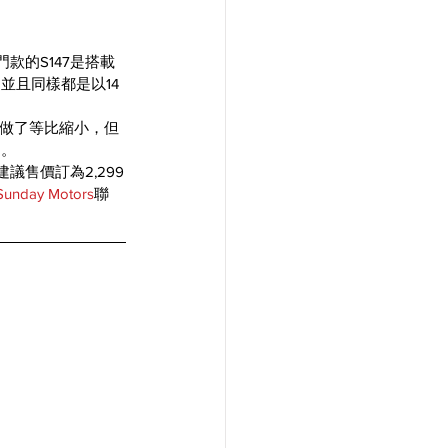
款的S147是搭載
，並且同樣都是以14
做了等比縮小，但
趣。
議售價訂為2,299
Sunday Motors
聯