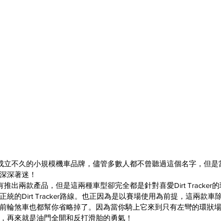
成立不久的小規模機車品牌，儘管多數人都不曾聽過這個名字，但是
深深著迷！
推出兩款產品，但是這兩種車型卻完全都是針對喜愛Dirt Tracke
統的Dirt Tracker路線。也正因為是以賽場使用為前提，這兩款
前輪煞車也都幫你省略掉了。因為當你騎上它來到只有左彎的環狀
，再來就是油門全開和反打滑胎的勇氣！