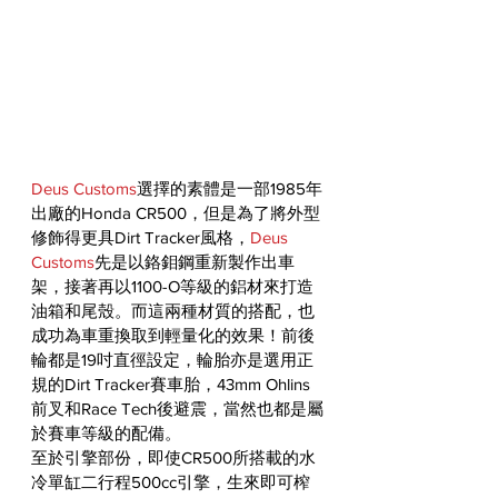
Deus Customs
選擇的素體是一部1985年
出廠的Honda CR500，但是為了將外型
修飾得更具Dirt Tracker風格，
Deus 
Customs
先是以鉻鉬鋼重新製作出車
架，接著再以1100-O等級的鋁材來打造
油箱和尾殼。而這兩種材質的搭配，也
成功為車重換取到輕量化的效果！前後
輪都是19吋直徑設定，輪胎亦是選用正
規的Dirt Tracker賽車胎，43mm Ohlins
前叉和Race Tech後避震，當然也都是屬
於賽車等級的配備。
至於引擎部份，即使CR500所搭載的水
冷單缸二行程500cc引擎，生來即可榨