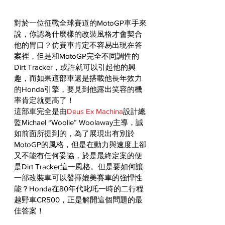
對於一位征戰全球賽道的MotoGP車手來
說，你認為什麼樣的改裝風格才會契合
他的胃口？仿賽車肯定不容易出現在答
案裡，但是和MotoGP完全不同調性的
Dirt Tracker，或許就可以引起他的興
趣，而如果這部車還是搭載他長年效力
的Honda引擎，要見到他露出笑容的機
率肯定就更高了！
這部車完全是由
Deus Ex Machina
設計總
監Michael “Woolie” Woolaway主導，誠
如前面所提到的，為了展現出有別於
MotoGP的風格，但是在動力與速度上卻
又不能有任何妥協，於是最終定案的便
是Dirt Tracker這一風格。但是要如何讓
一部改裝車可以發揮媲美賽車的強悍性
能？Honda在80年代叱吒一時的二行程
越野車CR500，正是解開這個問題的最
佳答案！