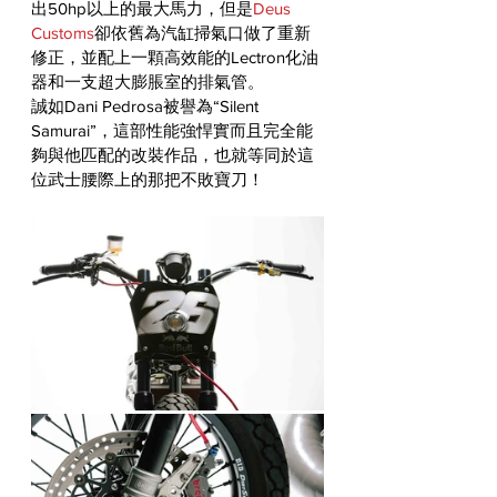
出50hp以上的最大馬力，但是
Deus 
Customs
卻依舊為汽缸掃氣口做了重新
修正，並配上一顆高效能的Lectron化油
器和一支超大膨脹室的排氣管。
誠如Dani Pedrosa被譽為“Silent 
Samurai”，這部性能強悍實而且完全能
夠與他匹配的改裝作品，也就等同於這
位武士腰際上的那把不敗寶刀！