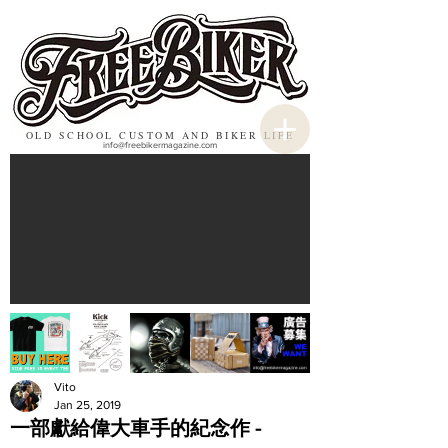
OLD SCHOOL CUSTOM AND BIKER LIFE
info@freebikermagazine.com
Vito
Jan 25, 2019
一部獻給偉大車手的紀念作 -