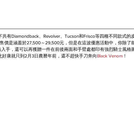
hing旗下共有Diamondback、Revolver、Tucson和Frisco等四種不
價是涵蓋於27,500～29,500元，但是在這波優惠活動中，你除
0元的價格入手，還可以再獲贈一件在前後兩面和手臂處都印有強烈騎士風
如此好康就只到2月3日農曆年前，還不趕快手刀奔向
Black Venom
！