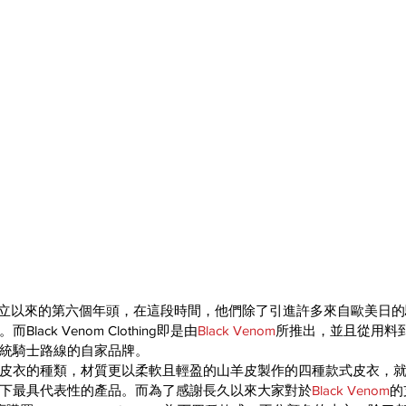
立以來的第六個年頭，在這段時間，他們除了引進許多來自歐美日的
ack Venom Clothing即是由
Black Venom
所推出，並且從用料
統騎士路線的自家品牌。
皮衣的種類，材質更以柔軟且輕盈的山羊皮製作的四種款式皮衣，就是目
g這個品牌下最具代表性的產品。而為了感謝長久以來大家對於
Black Venom
的