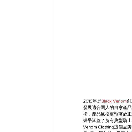
2019年是
Black Venom
創
發展適合國人的自家產品。而Bl
術，產品風格更執著於正
幾乎涵蓋了所有典型騎士
Venom Clothin