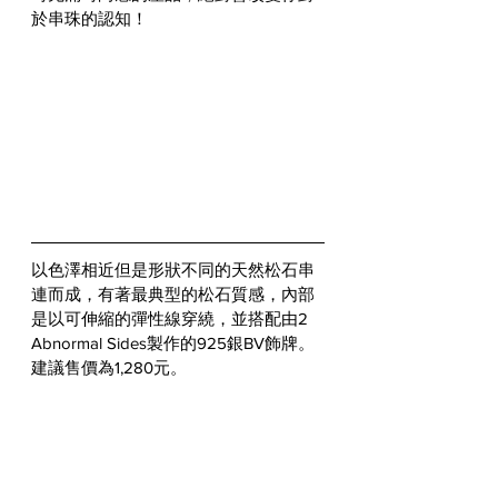
於串珠的認知！
以色澤相近但是形狀不同的天然松石串
連而成，有著最典型的松石質感，內部
是以可伸縮的彈性線穿繞，並搭配由2 
Abnormal Sides製作的925銀BV飾牌。
建議售價為1,280元。