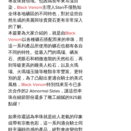
專攻珠寶領域。也因爲長年來耳濡目
染，
Black Venom
主理人Stan不僅熟知
全球各地礦區的不同特色，對於這些自
然生成的美麗與珍貴寶石更有非常深入
的了解。
本篇要為大家介紹的，就是由
Black 
Venom
以各種礦石搭配而來的串珠，而
這一系列產品所使用的礦石也都有各自
不同的特性。從最入門的瑪瑙、磷灰
石、虎眼石和稍微進階的天然松石，再
到等級更高的睡美人松石，以及火瑪
瑙、火瑪瑙玉隨等種類非常豐富。更特
別的是，為了凸顯出更適合騎士的美式
風格，
Black Venom
特別找來至今已多
次合作的2 Abnormal Sides，讓這些串
珠在細節部份還多了雕工細膩的925銀
點綴！
如果你還認為串珠就是給人老氣的印象
或帶有宗教色彩，這一系列適合騎士同
時充滿時尚感的產品，絕對會改變你對