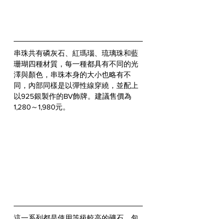
串珠共有磷灰石、紅瑪瑙、琉璃珠和藍
珊瑚四種材質，每一種都具有不同的光
澤與顏色，串珠本身的大小也略有不
同，內部同樣是以彈性線穿繞，並配上
以925銀製作的BV飾牌。建議售價為
1,280～1,980元。
這一系列都是使用等級較高的礦石，包