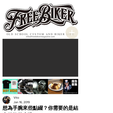
OLD SCHOOL CUSTOM AND BIKER LIFE
info@freebikermagazine.com
Vito
Jan 16, 2019
想為手腕來些點綴？你需要的是結