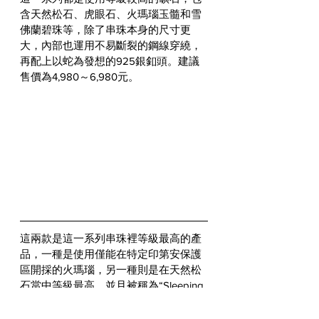
含天然松石、虎眼石、火瑪瑙玉髓和雪
佛蘭碧珠等，除了串珠本身的尺寸更
大，內部也運用不易斷裂的鋼線穿繞，
再配上以蛇為發想的925銀釦頭。建議
售價為4,980～6,980元。 
這兩款是這一系列串珠裡等級最高的產
品，一種是使用僅能在特定印第安保護
區開採的火瑪瑙，另一種則是在天然松
石當中等級最高，並且被稱為“Sleeping 
Beauty”的睡美人松石。兩者同樣都是以
鋼線穿繞，並透過925銀製作的蛇型釦