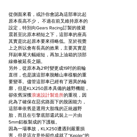
從側面來看，或許你會認為這部車比起
原本長高不少， 不過在前叉維持原本的
設定，特別向Gears Racing訂製的後避
震甚至比原本稍短之下，這部車的座高
其實是比起原本要來得略低。至於視覺
上之所以會有長高的效果，主要其實是
拜副車尾大幅縮短，再加上油箱的頂部
線條被延長之賜。
另外，從原本為21吋變更成19吋的前輪
直徑，也是讓這部車脫離山車樣貌的重
要變革。儘管這部車已經有了迥異的輪
廓，但是KLX250原本具備的越野機能，
卻依舊深獲
浪速設計製造所
的重視，因
此為了確保在惡劣路面下的脫困能力，
這部車依舊是選用大胎塊的正統越野
胎，而且在引擎底部還武裝上一片由
5mm鋁板製成的下護板。
因為一場事故，KLX250遭遇到嚴重損
害，但是這次意外卻也成就了“Kepler”的