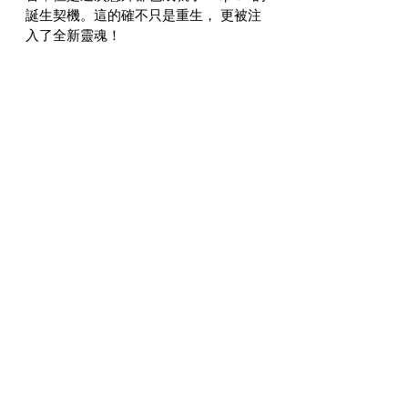
誕生契機。這的確不只是重生， 更被注
入了全新靈魂！​
#KAWASAKI
CUSTOM BIKE