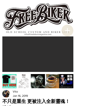
OLD SCHOOL CUSTOM AND BIKER LIFE
info@freebikermagazine.com
Vito
Jan 16, 2019
不只是重生 更被注入全新靈魂！