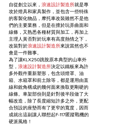
自從創立以來，
浪速設計製造所
就是專
攻於燈具和家具製作，並包含一些特殊
的客製化物品，摩托車改裝雖然不是他
們的主要業務，但是在擅於玩弄曲面和
線條，又熟悉各種材質與加工，再加上
主理人黃否對於玩車有高度熱情之下，
改裝對於
浪速設計製造所
來說當然也不
會是一件難事。
為了讓KLX250跳脫原本典型的山車外
型，
浪速設計製造所
決定以鐵板來為許
多外觀件重新塑形，包含頭燈罩、油
箱、水箱罩和前土除等，都是運用由直
線和銳角構成的幾何面來換取更剛硬的
線條。車架部份則是針對後半段做了大
幅改造，除了長度縮短許多之外，更配
合預設的座墊而有了更窄的寬度，因而
成就出這副讓人聯想起F-117匿蹤戰機的
硬派風格！