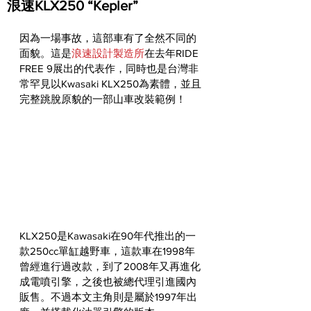
浪速KLX250 “Kepler”
因為一場事故，這部車有了全然不同的
面貌。這是
浪速設計製造所
在去年RIDE 
FREE 9展出的代表作，同時也是台灣非
常罕見以Kwasaki KLX250為素體，並且
完整跳脫原貌的一部山車改裝範例！
KLX250是Kawasaki在90年代推出的一
款250cc單缸越野車，這款車在1998年
曾經進行過改款，到了2008年又再進化
成電噴引擎，之後也被總代理引進國內
販售。不過本文主角則是屬於1997年出