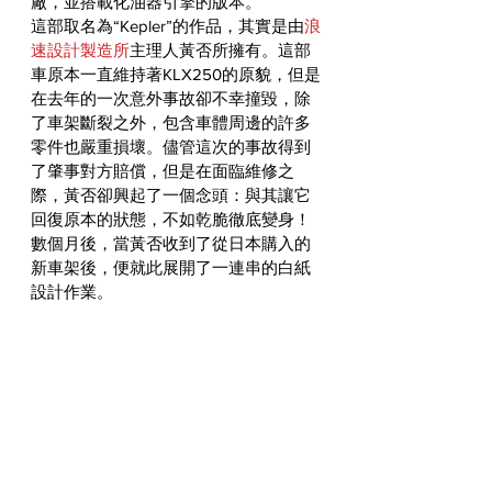
廠，並搭載化油器引擎的版本。
這部取名為“Kepler”的作品，其實是由
浪
速設計製造所
主理人黃否所擁有。這部
車原本一直維持著KLX250的原貌，但是
在去年的一次意外事故卻不幸撞毀，除
了車架斷裂之外，包含車體周邊的許多
零件也嚴重損壞。儘管這次的事故得到
了肇事對方賠償，但是在面臨維修之
際，黃否卻興起了一個念頭：與其讓它
回復原本的狀態，不如乾脆徹底變身！
數個月後，當黃否收到了從日本購入的
新車架後，便就此展開了一連串的白紙
設計作業。