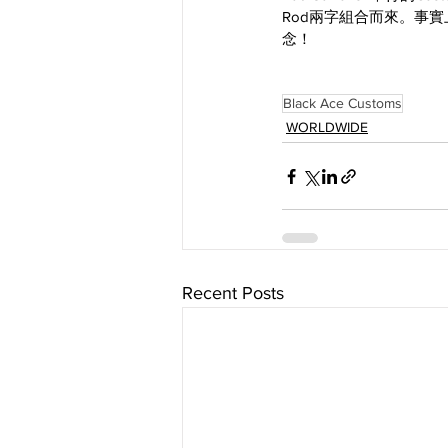
Rod兩字組合而來。事
念！
Black Ace Customs
WORLDWIDE
Recent Posts