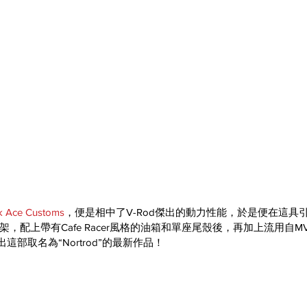
k Ace Customs
，便是相中了V-Rod傑出的動力性能，於是便在這具
配上帶有Cafe Racer風格的油箱和單座尾殼後，再加上流用自MV 
出這部取名為“Nortrod”的最新作品！