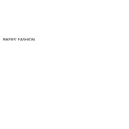
BIKERS' FASHION
See All
Recent Posts