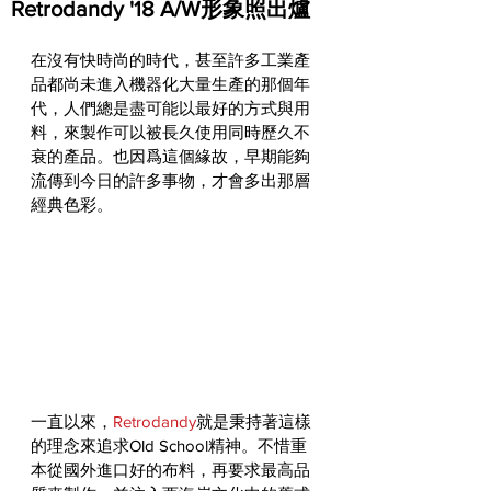
Retrodandy '18 A/W形象照出爐
在沒有快時尚的時代，甚至許多工業產
品都尚未進入機器化大量生產的那個年
代，人們總是盡可能以最好的方式與用
料，來製作可以被長久使用同時歷久不
衰的產品。也因爲這個緣故，早期能夠
流傳到今日的許多事物，才會多出那層
經典色彩。
一直以來，
Retrodandy
就是秉持著這樣
的理念來追求Old School精神。不惜重
本從國外進口好的布料，再要求最高品