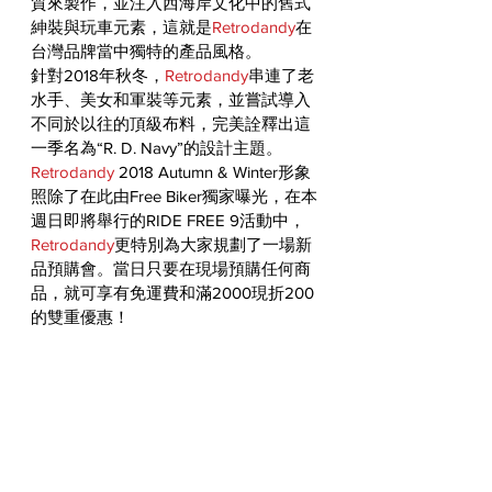
質來製作，並注入西海岸文化中的舊式
紳裝與玩車元素，這就是
Retrodandy
在
台灣品牌當中獨特的產品風格。
針對2018年秋冬，
Retrodandy
串連了老
水手、美女和軍裝等元素，並嘗試導入
不同於以往的頂級布料，完美詮釋出這
一季名為“R. D. Navy”的設計主題。
Retrodandy
 2018 Autumn & Winter形象
照除了在此由Free Biker獨家曝光，在本
週日即將舉行的RIDE FREE 9活動中，
Retrodandy
更特別為大家規劃了一場新
品預購會。當日只要在現場預購任何商
品，就可享有免運費和滿2000現折200
的雙重優惠！