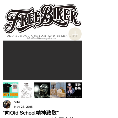
OLD SCHOOL CUSTOM AND BIKER LIFE
info@freebikermagazine.com
Vito
Nov 23, 2018
“向Old School精神致敬”