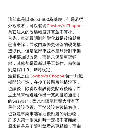
這部車是以Steed 600為基礎，但是若從
外觀來看，可以發現
Cowboy's Chopper
為它注入的改裝幅度其實並不算小。
首先，車架最明顯的變化就是後輪懸吊
已遭廢除，並改由線條更俐落的硬尾構
造取代。但是這部車並不是只針對車架
後半部加以改造，而是只保留車架頸
部，其餘都是重新以手工製作。前後輪
則是採用19、16吋設定。
油箱也是由
Cowboy's Chopper
從一片鐵
板開始打造，在少了後懸吊的情況下，
也讓後土除得以裝設得更貼近後輪，而
且土除末端還延伸出一支高度超過把手
的Sissybar，因此也讓尾燈和大牌有了
最佳裝設位置。至於裝設在後輪右側，
也就是車架末端靠近後軸處的扇形物，
許多人第一眼見到時一定摸不著頭緒，
原來這是為了讓引擎看來更精簡，而由