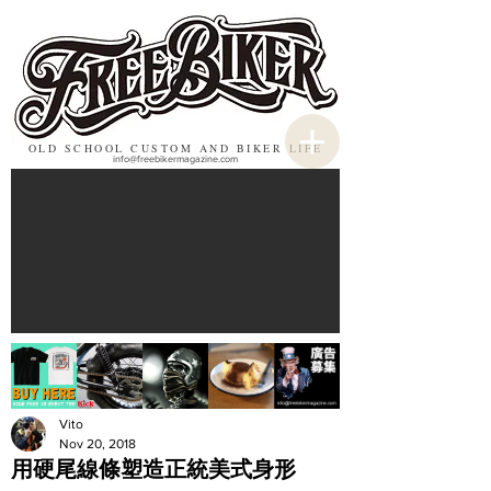
OLD SCHOOL CUSTOM AND BIKER LIFE
info@freebikermagazine.com
Vito
Nov 20, 2018
用硬尾線條塑造正統美式身形