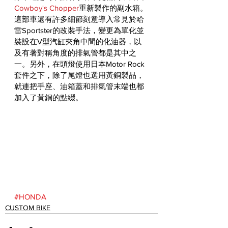
Cowboy's Chopper
重新製作的副水箱。
這部車還有許多細節刻意導入常見於哈
雷Sportster的改裝手法，變更為單化並
裝設在V型汽缸夾角中間的化油器，以
及有著對稱角度的排氣管都是其中之
一。另外，在頭燈使用日本Motor Rock
套件之下，除了尾燈也選用黃銅製品，
就連把手座、油箱蓋和排氣管末端也都
加入了黃銅的點綴。
#HONDA
CUSTOM BIKE