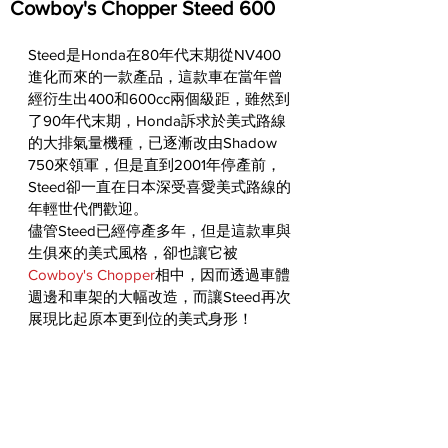
Cowboy's Chopper Steed 600
Steed是Honda在80年代末期從NV400
進化而來的一款產品，這款車在當年曾
經衍生出400和600cc兩個級距，雖然到
了90年代末期，Honda訴求於美式路線
的大排氣量機種，已逐漸改由Shadow 
750來領軍，但是直到2001年停產前，
Steed卻一直在日本深受喜愛美式路線的
年輕世代們歡迎。
儘管Steed已經停產多年，但是這款車與
生俱來的美式風格，卻也讓它被
Cowboy's Chopper
相中，因而透過車體
週邊和車架的大幅改造，而讓Steed再次
展現比起原本更到位的美式身形！