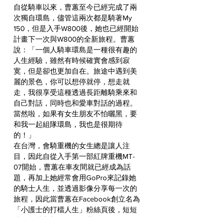
自從騎車以來，曹蕙至今已經完成了兩
次獨自環島，儘管這兩次都是騎著My 
150，但是入手W800後，她也已經開始
計畫下一次與W800的全新旅程。曹蕙
說：「一個人騎車環島是一種很有趣的
人生經驗，雖然有時候確實會感到寂
寞，但是卻也更加自在。旅途中遇到美
麗的景色，你可以想停就停，想走就
走，我很享受這種透過長距離騎乘來和
自己對話，同時也和愛車對話的過程。
當然啦，如果有女生朋友不怕曬黑，要
和我一起組隊環島，我也是很期待
的！」
在台灣，會騎重機的女生總是讓人注
目，因此自從入手第一部紅牌重機MT-
07開始，曹蕙在車友間就已經成為話
題，再加上她經常會用GoPro來記錄她
的騎士人生，並透過影像分享每一次的
旅程，因此當曹蕙在Facebook創立名為
「小護士的打檔人生」粉絲頁後，短短