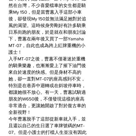
然在台灣，不少喜愛檔車的女生都是騎
乘My 150，但是當曹蕙入手這部小車
後，卻發現My 150並無法滿足她對於追
風的渴望。這時候身旁剛好有許多騎乘
日系街跑的朋友，於是就在和朋友討論
下，曹蕙在兩年後又買了一部Yamaha 
MT-07，自此也成為跨上紅牌重機的小
護士！
入手MT-07之後，曹蕙不僅著迷於重機
的騎乘樂趣，也漸漸愛上了摧下油門後
來自於速度的快感。但是身材不高的
她，卻一直對MT-07的座高感到不安，
特別是在巷弄中迴轉或在斜坡停車時，
都讓她很不放心。有一天，曹蕙試騎過
朋友的W650後，不僅發現這樣的座高
非常適合，更讓她開啟了對於復古車的
全新視野！
今年曹蕙脫手了這部從新車就入手，並
且還以自己的生日選了車牌號碼的MT-
07。但是小護士的打檔人生並沒有因此