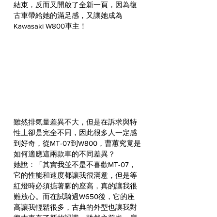
結束，反而又開啟了全新一頁，因為復
古車帶給她的滿足感，又讓她成為
Kawasaki W800車主！
雖然排氣量差異不大，但是在訴求與特
性上卻是完全不同，因此很多人一定感
到好奇，從MT-07到W800，曹蕙究竟是
如何適應這兩款車的不同差異？
她說：「其實我並不是不喜歡MT-07，
它的性能和速度都讓我很滿意，但是等
紅燈時必須掂著腳的座高，真的讓我很
難放心。而在試騎過W650後，它的座
高讓我輕鬆很多，古典的外型也讓我對