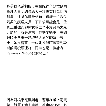
身著粉色系制服，在醫院裡辛勤忙碌的
護理人員，總是給人一種專業且親切的
印象，但是你可曾想過，這樣一位看似
嬌柔的護理人員，下班後可能會是一位
跨上重機的帥氣女騎士？本篇要為大家
介紹的，就是這樣一位熱愛騎車，在閒
暇時更會來一趟環島之旅的帥氣小護
士。她是曹蕙，一位剛從醫院轉職到診
所的現役護理師，同時也是一位擁有
Kawasaki W800的女騎士！
因為對檔車充滿興趣，曹蕙在考上駕照
後，就買了她人生第一部車My 150。雖