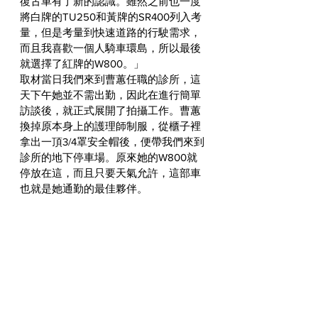
復古車有了新的認識。雖然之前也一度
將白牌的TU250和黃牌的SR400列入考
量，但是考量到快速道路的行駛需求，
而且我喜歡一個人騎車環島，所以最後
就選擇了紅牌的W800。」
取材當日我們來到曹蕙任職的診所，這
天下午她並不需出勤，因此在進行簡單
訪談後，就正式展開了拍攝工作。曹蕙
換掉原本身上的護理師制服，從櫃子裡
拿出一頂3/4罩安全帽後，便帶我們來到
診所的地下停車場。原來她的W800就
停放在這，而且只要天氣允許，這部車
也就是她通勤的最佳夥伴。