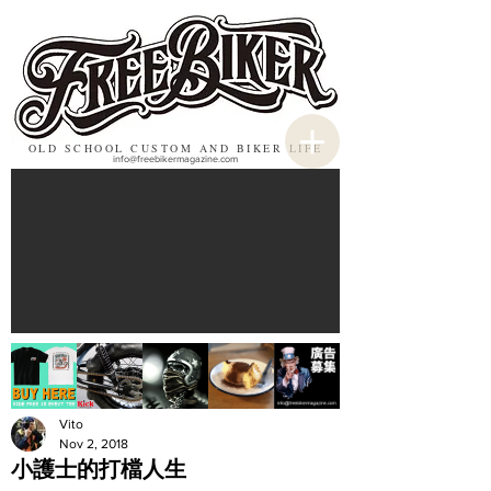
OLD SCHOOL CUSTOM AND BIKER LIFE
info@freebikermagazine.com
Vito
Nov 2, 2018
小護士的打檔人生