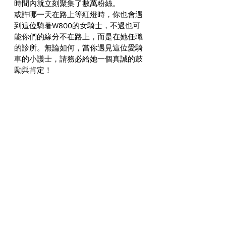
時間內就立刻聚集了數萬粉絲。
或許哪一天在路上等紅燈時，你也會遇
到這位騎著W800的女騎士，不過也可
能你們的緣分不在路上，而是在她任職
的診所。無論如何，當你遇見這位愛騎
車的小護士，請務必給她一個真誠的鼓
勵與肯定！