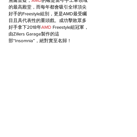
無庸置疑，
AMD
的確是當今手工車領域
的最高殿堂，而每年都會吸引全球頂尖
好手的Freestyle組別，更是AMD最受矚
目且具代表性的重頭戲。成功擊敗眾多
好手拿下2018年
AMD
 Freestyle組冠軍，
由Zillers Garage製作的這
部“Insomnia”，絕對實至名歸！
#YAMAHA
WORLDWIDE