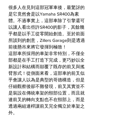
很多人在見到這部冠軍車後，最驚訝的
是它竟然會是以Yamaha SR400為素
體。不過事實上，這部車除了引擎還可
以讓人看出些許SR400的影子，其餘幾
乎都是以手工從零開始創造。至於前面
所談到的創意，Zillers Garage則是透過
前後懸吊來將它發揮到極致！
這部車所採用的車架非常特別，不僅全
部都是在手工打造下完成，更巧妙以全
新設計和結構而顛覆了既存的前叉與搖
臂形式！從側面來看，這部車的前叉似
乎會讓人以為是典型的哥德構造，但是
仔細觀察後卻不難發現，前叉其實並不
是裝設在傳統車架的頸部位置，而且就
連前叉的轉向支點也不在頸部上，而是
透過兩組連桿讓前叉完全獨立於車架之
外。