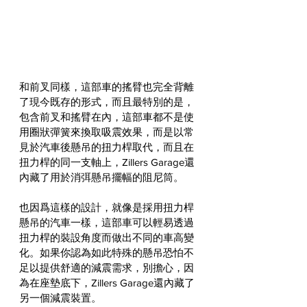
和前叉同樣，這部車的搖臂也完全背離
了現今既存的形式，而且最特別的是，
包含前叉和搖臂在內，這部車都不是使
用圈狀彈簧來換取吸震效果，而是以常
見於汽車後懸吊的扭力桿取代，而且在
扭力桿的同一支軸上，Zillers Garage還
內藏了用於消弭懸吊擺幅的阻尼筒。
也因爲這樣的設計，就像是採用扭力桿
懸吊的汽車一樣，這部車可以輕易透過
扭力桿的裝設角度而做出不同的車高變
化。如果你認為如此特殊的懸吊恐怕不
足以提供舒適的減震需求，別擔心，因
為在座墊底下，Zillers Garage還內藏了
另一個減震裝置。