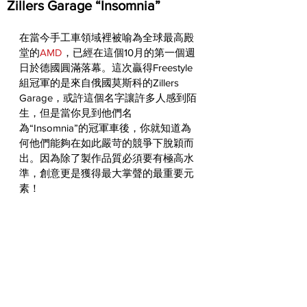
Zillers Garage “Insomnia”
在當今手工車領域裡被喻為全球最高殿
堂的
AMD
，已經在這個10月的第一個週
日於德國圓滿落幕。這次贏得Freestyle
組冠軍的是來自俄國莫斯科的Zillers 
Garage，或許這個名字讓許多人感到陌
生，但是當你見到他們名
為“Insomnia”的冠軍車後，你就知道為
何他們能夠在如此嚴苛的競爭下脫穎而
出。因為除了製作品質必須要有極高水
準，創意更是獲得最大掌聲的最重要元
素！