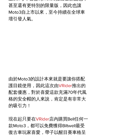
甚至還有更特別的限量版，因此也讓
Moto3自上市以來，至今持續在全球車
壇引發人氣。
由於Moto3的設計本來就是要讓你搭配
護目鏡使用，因此這次由
VRider
推出的
配套優惠，對於喜愛這款充滿70年代風
格的安全帽的人來說，肯定是有非常大
的吸引力！
現在起只要在
VRider
店內購買Bell任何一
款Moto3，都可以免費獲得Biltwell最受
復古車玩家喜愛，帶子以醒目賽車格呈