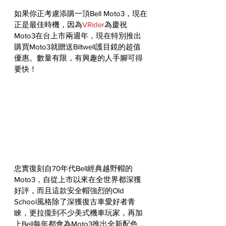
如果你正考慮添購一頂Bell Moto3，現在
正是最佳時機，因為
VRider
為慶祝
Moto3在台上市兩週年，現在特別推出
購買Moto3就贈送Biltwell護目鏡的超值
優惠。數量有限，有興趣的人手腳可得
要快！
忠實復刻自70年代Bell經典越野帽的
Moto3，自從上市以來在全世界都深獲
好評，而且這款安全帽強烈的Old 
School風格除了深獲復古車愛好者青
睞，更拉攏到不少美式機車玩家，再加
上Bell每年都會為Moto3推出全新配色，