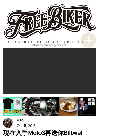
OLD SCHOOL CUSTOM AND BIKER LIFE
info@freebikermagazine.com
Vito
Oct 11, 2018
現在入手Moto3再送你Biltwell！