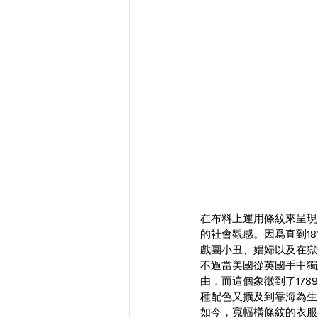
在布料上運用條紋來呈現
的社會觀感。因爲直到1
戲團小丑、娼婦以及在獄
不過當美國從英國手中獨
由，而這個象徵到了17
種配色又擴及到靠海為生
如今，寬幅橫條紋的衣服