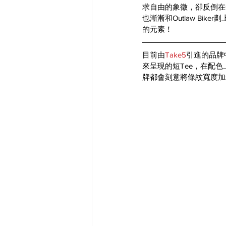
求自由的象徵，卻反倒在
也漸漸和Outlaw Bi
的元素！
目前由
Take5
引進的品牌中，
來呈現的短Tee，在配
牌都會刻意將條紋寬度加