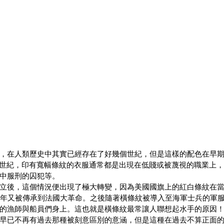
，在人類歷史中其實已經存在了好幾個世紀，但是這樣的配色在早
8世紀，印有寬幅條紋的衣服通常都是出現在低賤或被蔑視的職業上
中服刑的囚犯等。
立後，這個情況便出現了極大轉變，因為美國國旗上的紅白條紋在
89年又被傳承到法國大革命。之後隨著橫條紋被導入至海軍士兵的軍
的漁師與船員們身上。這也就是橫條紋最常讓人聯想起水手的原因
早已不再有過去那種被刻意區別的意涵，但是這種在過去不算正面