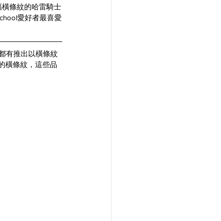
幅橫條紋的哈雷騎士
chool愛好者最喜愛
's等，都有推出以橫條紋
的橫條紋，這些品