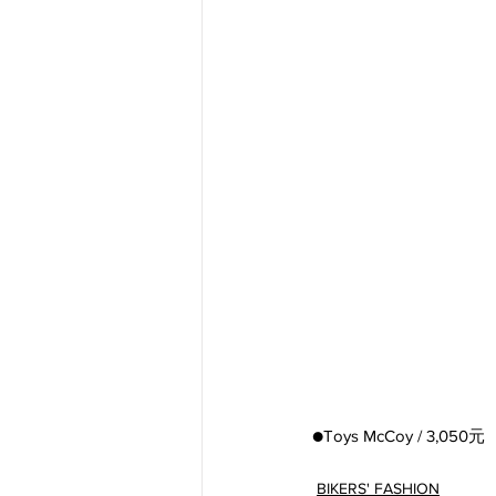
●Toys McCoy / 3,050元
BIKERS' FASHION