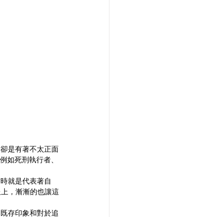
期卻是有著不太正面
，例如死刑執行者、
當時就是代表著自
服上，漸漸的也讓這
！
的既存印象和對於追