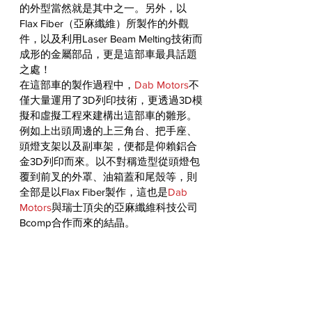
的外型當然就是其中之一。另外，以
Flax Fiber（亞麻纖維）所製作的外觀
件，以及利用Laser Beam Melting技術而
成形的金屬部品，更是這部車最具話題
之處！
在這部車的製作過程中，
Dab Motors
不
僅大量運用了3D列印技術，更透過3D模
擬和虛擬工程來建構出這部車的雛形。
例如上出頭周邊的上三角台、把手座、
頭燈支架以及副車架，便都是仰賴鋁合
金3D列印而來。以不對稱造型從頭燈包
覆到前叉的外罩、油箱蓋和尾殼等，則
全部是以Flax Fiber製作，這也是
Dab 
Motors
與瑞士頂尖的亞麻纖維科技公司
Bcomp合作而來的結晶。