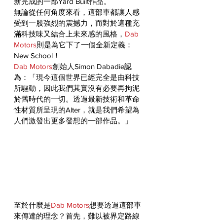
新完成的一部Yard Built作品。
無論從任何角度來看，這部車都讓人感
受到一股強烈的震撼力，而對於這種充
滿科技味又結合上未來感的風格，
Dab 
Motors
則是為它下了一個全新定義：
New School！
Dab Motors
創始人Simon Dabadie認
為：「現今這個世界已經完全是由科技
所驅動，因此我們其實沒有必要再拘泥
於舊時代的一切。透過最新技術和革命
性材質所呈現的Alter，就是我們希望為
人們激發出更多發想的一部作品。」
至於什麼是
Dab Motors
想要透過這部車
來傳達的理念？首先，難以被界定路線