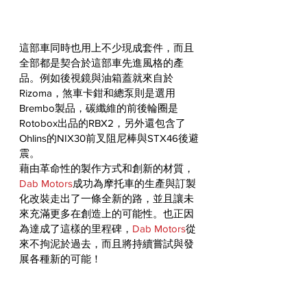
這部車同時也用上不少現成套件，而且
全部都是契合於這部車先進風格的產
品。例如後視鏡與油箱蓋就來自於
Rizoma，煞車卡鉗和總泵則是選用
Brembo製品，碳纖維的前後輪圈是
Rotobox出品的RBX2，另外還包含了
Ohlins的NIX30前叉阻尼棒與STX46後避
震。
藉由革命性的製作方式和創新的材質，
Dab Motors
成功為摩托車的生產與訂製
化改裝走出了一條全新的路，並且讓未
來充滿更多在創造上的可能性。也正因
為達成了這樣的里程碑，
Dab Motors
從
來不拘泥於過去，而且將持續嘗試與發
展各種新的可能！