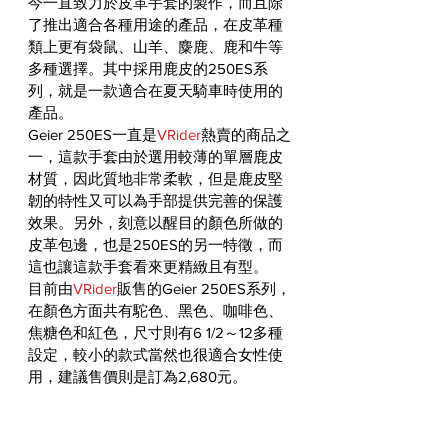
今一直致力於皮革手套的製作，而且除
了推出適合各種用途的產品，在皮革種
類上更有袋鼠、山羊、麋鹿、鹿和牛等
多種選擇。其中採用鹿皮的250ES系
列，就是一款適合在夏天騎車時使用的
產品。
Geier 250ES一直是
VRider
熱賣的商品之
一，這款手套由於選用較薄的單層鹿皮
材質，因此質地非常柔軟，但是鹿皮堅
韌的特性又可以為手部提供完善的保護
效果。另外，刻意以醒目的顏色所做的
皮革包邊，也是250ES的另一特徵，而
這也讓這款手套看來更精緻且有型。
目前由
VRider
販售的Geier 250ES系列，
在顏色方面共有駝色、黑色、咖啡色、
焦糖色和紅色，尺寸則有6 1/2～12多種
設定，較小的款式當然也很適合女性使
用，建議售價則是訂為2,680元。