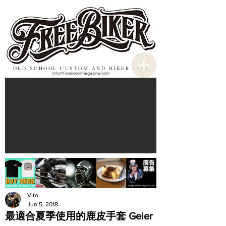
OLD SCHOOL CUSTOM AND BIKER LIFE
info@freebikermagazine.com
Vito
Jun 5, 2018
最適合夏季使用的鹿皮手套 Geier