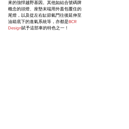
來的強悍越野基因。其他如結合號碼牌
概念的頭燈、座墊末端用外蓋包覆住的
尾燈，以及從左右缸節氣門往後延伸至
油箱底下的進氣系統等，亦都是
BCR 
Design
賦予這部車的特色之一！