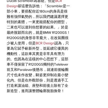
Ducati Scrambler為基礎。但是
BCR 
Design
卻這麼告訴他：「Scrambler是一
部小車，要搭配你近180cm的身高是很
難有強悍氣勢的，所以我們建議選擇更
特別的素體，一來更能搭配你的體型，
二來也可以達到你想要的結果。」於是
最終脫穎而出的，就是BMW R1200GS！
R1200GS的身形非常龐大，在改裝圈很
少被人使用，但是
BCR Design
認為，只
要為它賦予嶄新外型，並延續它優異的
機動性，這款車其實是非常具有潛力
的。也因為在這樣的中心思想下，這部
車不僅保留了R1200GS獨特的Telelever
前叉和Paralever後懸吊，就連前後輪圈
尺寸也未作改變，騎姿更抑制在最小變
化內。但是在外觀部份，則是透過手工
打造來讓油箱、座墊和前後土除有了全
新造型，進而讓整體輪廓脫胎換骨！