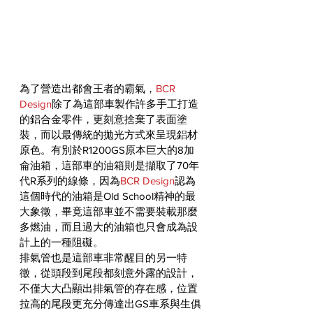
為了營造出都會王者的霸氣，
BCR 
Design
除了為這部車製作許多手工打造
的鋁合金零件，更刻意捨棄了表面塗
裝，而以最傳統的拋光方式來呈現鋁材
原色。有別於R1200GS原本巨大的8加
侖油箱，這部車的油箱則是擷取了70年
代R系列的線條，因為
BCR Design
認為
這個時代的油箱是Old School精神的最
大象徵，畢竟這部車並不需要裝載那麼
多燃油，而且過大的油箱也只會成為設
計上的一種阻礙。
排氣管也是這部車非常醒目的另一特
徵，從頭段到尾段都刻意外露的設計，
不僅大大凸顯出排氣管的存在感，位置
拉高的尾段更充分傳達出GS車系與生俱