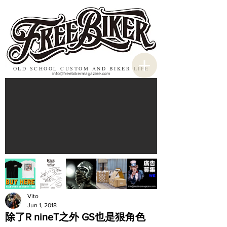
OLD SCHOOL CUSTOM AND BIKER LIFE
info@freebikermagazine.com
Vito
Jun 1, 2018
除了R nineT之外 GS也是狠角色