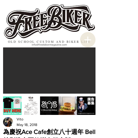
OLD SCHOOL CUSTOM AND BIKER LIFE
info@freebikermagazine.com
Vito
May 18, 2018
為慶祝Ace Cafe創立八十週年 Bell