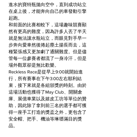
進水的寶特瓶拋向空中，直到成功站立
在桌上後，才能奔向自己的車發動引擎
起跑。
和前面的比賽相較下，這場趣味競賽顯
然有更高的難度，因為許多人丟了半天
就是無法讓水瓶站立，而眼見對手早一
步奔向愛車然後捲起塵土揚長而去，這
種緊張感又更加劇了通關難度。但是儘
管每一位參賽者都流了一身冷汗，但是
場外觀眾卻是無比歡樂。
Reckless Race是從早上9:00就開始進
行，所有賽事在下午3:00左右順利結
束，接下來就是各組頒獎的時刻。由於
這場活動也獲得了May Club、開關倉
庫、展億車業以及嬉皮工坊等單位的贊
助，因此除了拿到前三名的選手都可獲
得一座手工打造的獎盃之外，更包含了
安全帽、把手、機油等琳瑯滿目的獎
品。