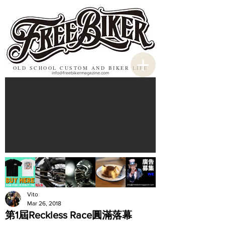
OLD SCHOOL CUSTOM AND BIKER LIFE
info@freebikermagazine.com
Vito
Mar 26, 2018
第1屆Reckless Race圓滿落幕