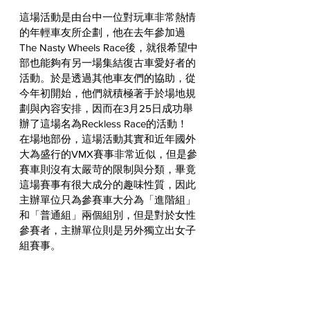
這場活動是由台中一位對玩車非常熱情
的年輕車友所企劃，他在去年參加過
The Nasty Wheels Race後，就很希望中
部也能夠有另一場集結復古車愛好者的
活動。於是透過其他車友們的協助，從
今年初開始，他們就積極著手於場地規
劃與內容安排，因而在3月25日成功舉
辦了這場名為Reckless Race的活動！
在場地部份，這場活動其實和近年國外
大為盛行的VMX賽事非常近似，但是參
賽車則沒有太嚴苛的限制與分類，畢竟
這場賽事有很大成分的趣味性質，因此
主辦單位只為參賽車大分為「進階組」
和「普通組」兩個組別，但是對於女性
參賽者，主辦單位則是另外獨立出女子
組賽事。