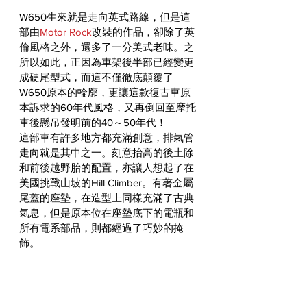
W650生來就是走向英式路線，但是這
部由
Motor Rock
改裝的作品，卻除了英
倫風格之外，還多了一分美式老味。之
所以如此，正因為車架後半部已經變更
成硬尾型式，而這不僅徹底顛覆了
W650原本的輪廓，更讓這款復古車原
本訴求的60年代風格，又再倒回至摩托
車後懸吊發明前的40～50年代！
這部車有許多地方都充滿創意，排氣管
走向就是其中之一。刻意抬高的後土除
和前後越野胎的配置，亦讓人想起了在
美國挑戰山坡的Hill Climber。有著金屬
尾蓋的座墊，在造型上同樣充滿了古典
氣息，但是原本位在座墊底下的電瓶和
所有電系部品，則都經過了巧妙的掩
飾。