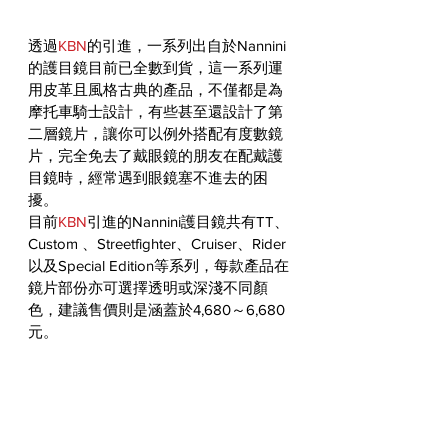
透過
KBN
的引進，一系列出自於Nannini
的護目鏡目前已全數到貨，這一系列運
用皮革且風格古典的產品，不僅都是為
摩托車騎士設計，有些甚至還設計了第
二層鏡片，讓你可以例外搭配有度數鏡
片，完全免去了戴眼鏡的朋友在配戴護
目鏡時，經常遇到眼鏡塞不進去的困
擾。
目前
KBN
引進的Nannini護目鏡共有TT、
Custom 、Streetfighter、Cruiser、Rider
以及Special Edition等系列，每款產品在
鏡片部份亦可選擇透明或深淺不同顏
色，建議售價則是涵蓋於4,680～6,680
元。