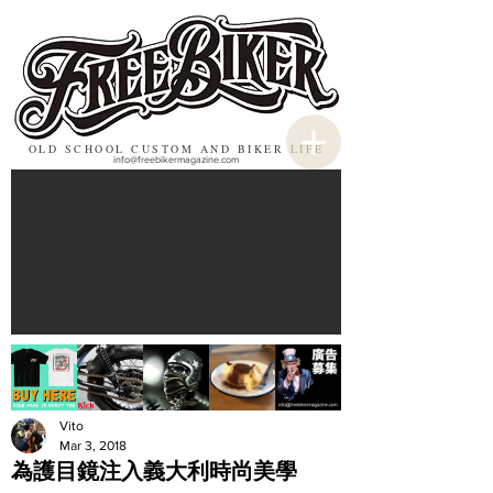
OLD SCHOOL CUSTOM AND BIKER LIFE
info@freebikermagazine.com
Vito
Mar 3, 2018
為護目鏡注入義大利時尚美學