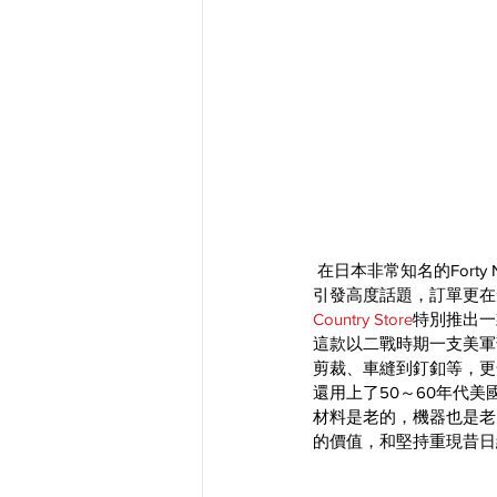
 在日本非常知名的Forty Niners，去年和West Ride合作推出一款以老機器手工縫製的單寧褲，這款產品一推出就
引發高度話題，訂單更在
Country Store
特別推出一
這款以二戰時期一支美軍部隊
剪裁、車縫到釘釦等，更
還用上了50～60年代
材料是老的，機器也是老
的價值，和堅持重現昔日