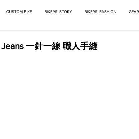
CUSTOM BIKE
BIKERS' STORY
BIKERS' FASHION
GEAR
rs Jeans 一針一線 職人手縫