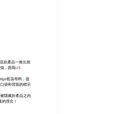
價值，因爲
US 
digo藍染布料，從
內口袋和背面的標示
種被隱藏於產品之內
傳達的理念！