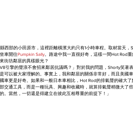
縣西部的小田原市，這裡距離橫濱大約只有1小時車程。取材當天，Sh
坐車開往
Pumpkin Sally
。路途中我一直很好奇，這樣一間Hot Rod
來街坊鄰居的異樣眼光？
V8引擎的聲浪不會招來鄰居抗議嗎？」對於我的問題，Shorty笑著
是可以被大家理解的。事實上，我和鄰居的關係非常好，而且美國
國車更是好奇。如果和一般日本車相比，Hot Rod的排氣聲的確大
部交通工具，而是一種玩具、興趣和收藏時，就算排氣聲稍微大了
的。當然，一切還是得建立在彼此互相尊重的前提下！」​​​