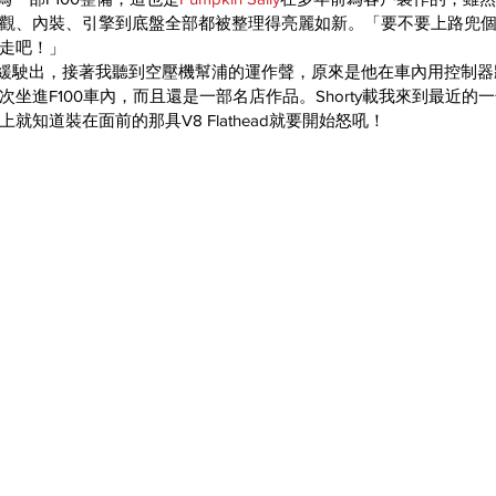
觀、內裝、引擎到底盤全部都被整理得亮麗如新。「要不要上路兜個風？
走吧！」
店裡緩緩駛出，接著我聽到空壓機幫浦的運作聲，原來是他在車內用控制
坐進F100車內，而且還是一部名店作品。Shorty載我來到最近的
知道裝在面前的那具V8 Flathead就要開始怒吼！​ 