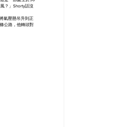
」Shorty話沒
器將氣壓懸吊升到正
一條公路，他轉頭對