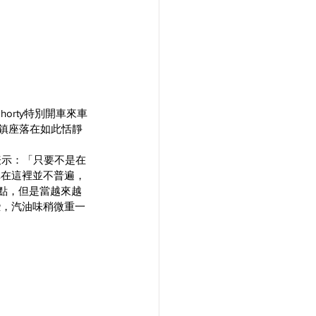
orty特別開車來車
重鎮座落在如此恬靜
表示：「只要不是在
車在這裡並不普遍，
了點，但是當越來越
些，汽油味稍微重一