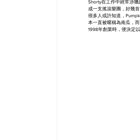
Shorty在工作中經
成一支搖滾樂團，好幾首
很多人或許知道，Pumpk
本一直被暱稱為南瓜，而S
1998年創業時，便決定以Pu