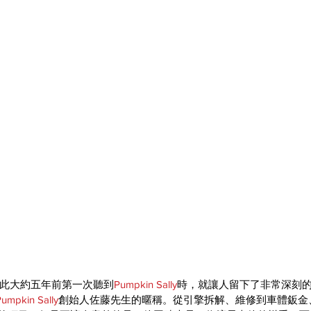
此大約五年前第一次聽到
Pumpkin Sally
時，就讓人留下了非常深刻
umpkin Sally
創始人佐藤先生的暱稱。從引擎拆解、維修到車體鈑金