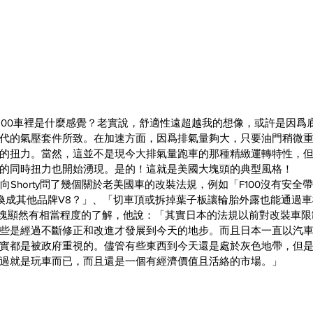
F100車裡是什麼感覺？老實說，舒適性遠超越我的想像，或許是因爲
代的氣壓套件所致。在加速方面，因爲排氣量夠大，只要油門稍微
的扭力。當然，這並不是現今大排氣量跑車的那種精緻運轉特性，
的同時扭力也開始湧現。是的！這就是美國大塊頭的典型風格！​
向Shorty問了幾個關於老美國車的改裝法規，例如「F100沒有安
換成其他品牌V8？」、「切車頂或拆掉葉子板讓輪胎外露也能通過
對於這塊顯然有相當程度的了解，他說：「其實日本的法規以前對改裝車
些是經過不斷修正和改進才發展到今天的地步。而且日本一直以汽
實都是被政府重視的。儘管有些東西到今天還是處於灰色地帶，但
過就是玩車而已，而且還是一個有經濟價值且活絡的市場。」​