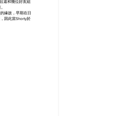
而且還和幾位好友組
目。
輪廓的緣故，早期在日
此當Shorty於