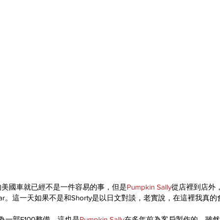
的美國車就已經不是一件容易的事，但是
Pumpkin Sally
從店裡到店外
tom Car。這一天如果不是和Shorty是以日文對談，老實說，在這裡我
著為一部F100整備，這也是
Pumpkin Sally
在多年前為客戶製作的，雖然