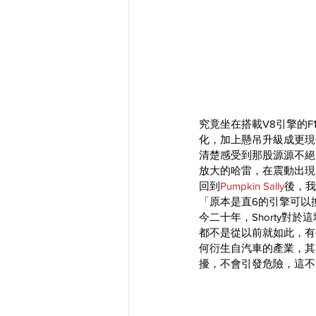
究竟坐在搭載V8引擎的
化，加上懸吊升級成更現
清楚感受到那股源源不絕
放大的哈雷，在震動出現
​回到
Pumpkin Sally
後，我
「原本是直6的引擎可以
今二十年，Shorty
都不是從以前就如此，有
何衍生自汽車的產業，其
擾，不會引發危險，這不