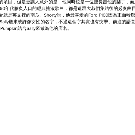
常涉獵的項目，但是更讓人意外的是，他同時也是一位擅長吉他的樂手，
60年代膾炙人口的經典搖滾歌曲，都是這群大叔們集結後的必奏曲
in就是英文裡的南瓜。Shorty說，他最喜愛的Ford F100因為正面
ally聽來或許像女性的名字，不過這個字其實也有突擊、前進的語意，因
mpkin結合Sally來做為他的店名。​​