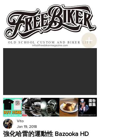
OLD SCHOOL CUSTOM AND BIKER LIFE
info@freebikermagazine.com
Vito
Jan 19, 2018
強化哈雷的運動性 Bazooka HD