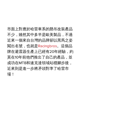
市面上對應於哈雷車系的懸吊改裝產品
不少，雖然其中多半是歐美製品，不過
近來一個來自台灣的品牌卻以黑馬之姿
闖出名號，也就是
Racingbros
。這個品
牌在避震器生產上已經有20年經驗，約
莫在10年前他們推出了自己的產品，並
成功在MTB和速克達領域站穩腳步後，
近來則是進一步將矛頭對準了哈雷市
場！