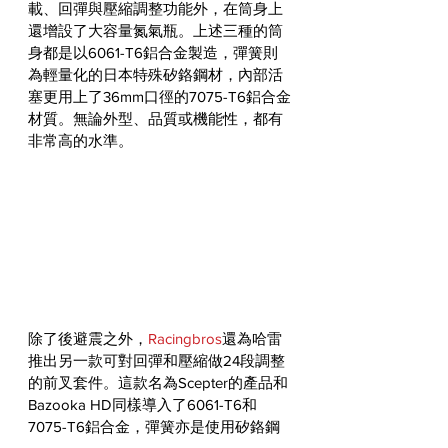
載、回彈與壓縮調整功能外，在筒身上
還增設了大容量氮氣瓶。上述三種的筒
身都是以6061-T6鋁合金製造，彈簧則
為輕量化的日本特殊矽鉻鋼材，內部活
塞更用上了36mm口徑的7075-T6鋁合金
材質。無論外型、品質或機能性，都有
非常高的水準。
除了後避震之外，
Racingbros
還為哈雷
推出另一款可對回彈和壓縮做24段調整
的前叉套件。這款名為Scepter的產品和
Bazooka HD同樣導入了6061-T6和
7075-T6鋁合金，彈簧亦是使用矽鉻鋼