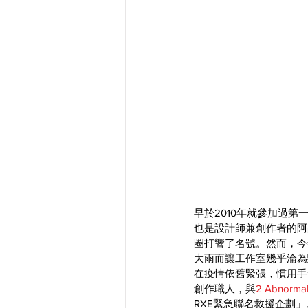
早於2010年就參加過第一屆
也是設計師兼創作者的阿
圈打響了名號。然而，今
大雨而讓工作室幾乎淪為
在疫情依舊緊張，慣用手
創作職人，與
2 Abnormal
RXE緊急聯名救援企劃