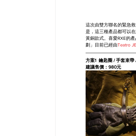
這次由雙方聯名的緊急救
是，這三種產品都可以在
黃銅款式。喜愛RXE的
劃」目前已經由
Teatro J
方案1  鑰匙圈 / 手套束帶
建議售價：980元