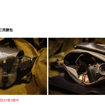
攝影三用腰包
47巷3號1F