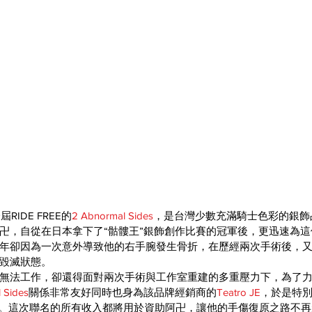
RIDE FREE的
2 Abnormal Sides
，是台灣少數充滿騎士色彩的銀飾
卍，自從在日本拿下了“骷髏王”銀飾創作比賽的冠軍後，更迅速為
年卻因為一次意外導致他的右手腕發生骨折，在歷經兩次手術後，
毀滅狀態。
無法工作，卻還得面對兩次手術與工作室重建的多重壓力下，為了
 Sides
關係非常友好同時也身為該品牌經銷商的
Teatro JE
，於是特別推
」。這次聯名的所有收入都將用於資助阿卍，讓他的手傷復原之路不