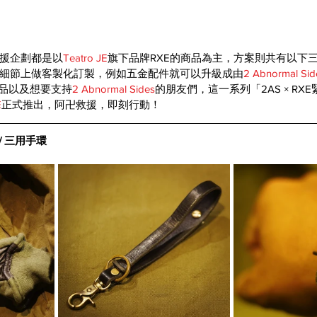
援企劃都是以
Teatro JE
旗下品牌RXE的商品為主，方案則共有以下
細節上做客製化訂製，例如五金配件就可以升級成由
2 Abnormal Sid
產品以及想要支持
2 Abnormal Sides
的朋友們，這一系列「2AS × RX
E
正式推出，阿卍救援，即刻行動！
 / 三用手環