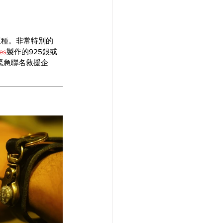
三種。非常特別的
es
製作的925銀或
E緊急聯名救援企