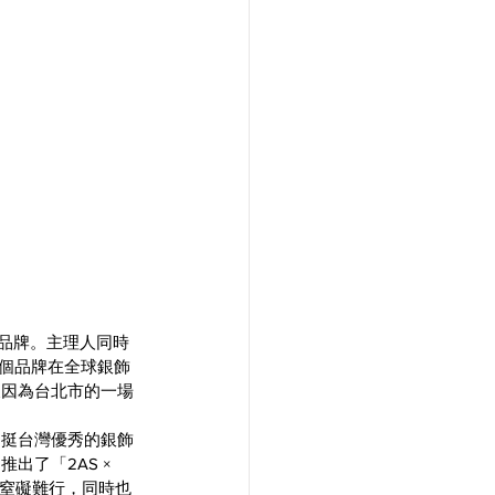
品牌。主理人同時
這個品牌在全球銀飾
又因為台北市的一場
力挺台灣優秀的銀飾
出了「2AS × 
再窒礙難行，同時也