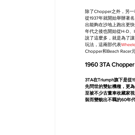
除了Chopper之外，另
從1937年就開始舉辦著
出能夠在沙地上跑出更快速
年代之後也開始從H-D、I
說了這麼多，就是為了讓大家
玩法，這兩部代表
Wheele
Chopper和Beach R
1960 3TA Chopper 
3TA在Triumph旗下是
先問世的雙缸機種，更為
至被不少古董車收藏家視
裝而變貌出不羈的60年代C