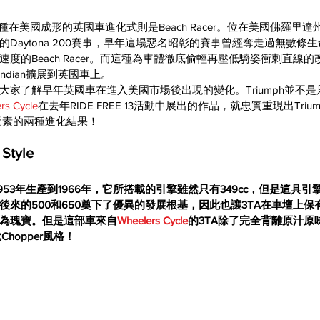
一種在美國成形的英國車進化式則是Beach Racer。位在美國
佛羅里達
名的Daytona 200賽事，早年這場惡名昭彰的賽事曾經奪走過無數條
度的Beach Racer。而這種為車體徹底偷輕再壓低騎姿衝刺直線的
ndian擴展到英國車上。
了解早年英國車在進入美國市場後出現的變化。Triumph並不是只有Ca
rs Cycle
在去年RIDE FREE 13活動中展出的作品，就忠實重現出Triu
acer元素的兩種進化結果！
Style
從1953年生產到1966年，它所搭載的引擎雖然只有349cc，但是這具引
後來的500和650奠下了優異的發展根基，因此也讓3TA在車壇上
為瑰寶。但是這部車來自
Wheelers Cycle
的3TA除了完全背離原汁原
hopper風格！