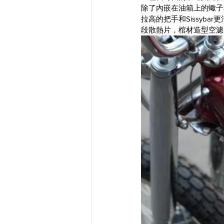
除了內嵌在油箱上的蠍子非
拉高的把手和Sissyb
段散熱片，棺材造型空濾