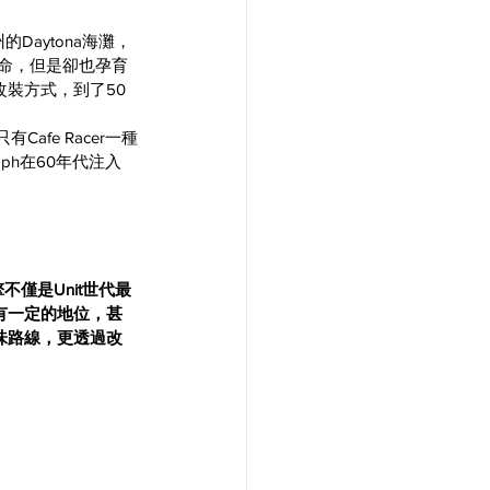
州
的Daytona海灘，
生命，但是卻也孕育
改裝方式，到了50
fe Racer一種
mph在60年代注入
擎不僅是Unit世代最
保有一定的地位，甚
味路線，更透過改