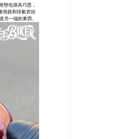
徵的座墊也很具巧思，
的後視鏡和排氣管頭
隧道另一端的東西。