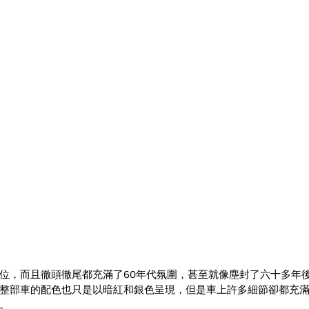
位，而且徹頭徹尾都充滿了60年代氛圍，甚至就像塵封了六十多年
整部車的配色也只是以暗紅和銀色呈現，但是車上許多細節卻都充
。