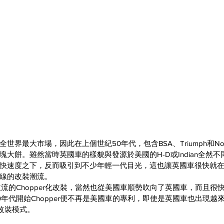
世界最大市場，因此在上個世紀50年代，包含BSA、Triumph和No
大餅。雖然當時英國車的樣貌與發源於美國的H-D或Indian全然
快速度之下，反而吸引到不少年輕一代目光，這也讓英國車很快就
線的改裝潮流。
主流的Chopper化改裝，當然也從美國車順勢吹向了英國車，而且很
0年代開始Chopper便不再是美國車的專利，即使是英國車也出現越
的改裝模式。