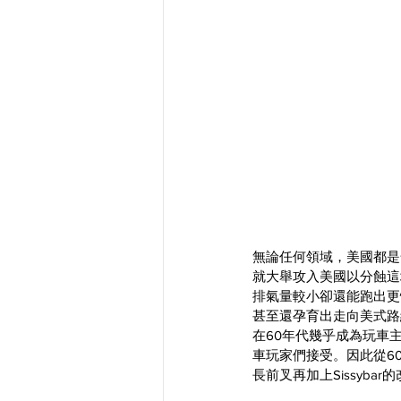
無論任何領域，美國都是全
就大舉攻入美國以分蝕這塊
排氣量較小卻還能跑出更
甚至還孕育出走向美式路
在60年代幾乎成為玩車
車玩家們接受。因此從6
長前叉再加上Sissybar