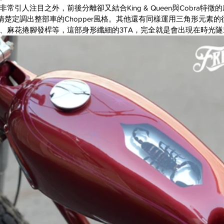
常引人注目之外，前後分離卻又結合King & Queen與Cobra特
ar更清楚定調出整部車的Chopper風格。其他還有同樣運用三角形元素
、麻花捲腳發桿等，這部身形纖細的3TA，完全就是會出現在時光