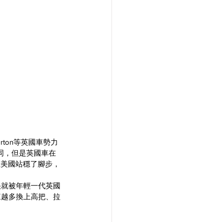
rton等英國車勢力
不同，但是英國車在
在美國站穩了腳步，
快就被年輕一代英國
來越多換上高把、拉