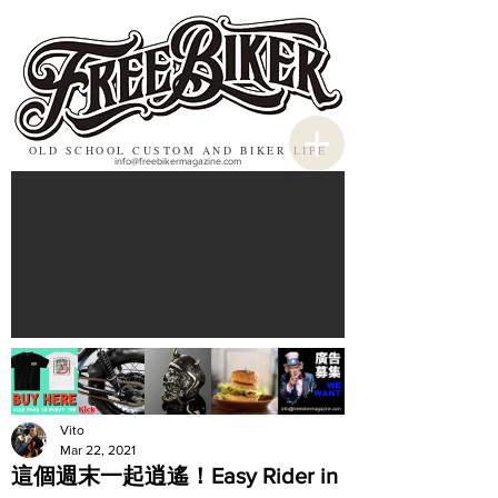
OLD SCHOOL CUSTOM AND BIKER LIFE
info@freebikermagazine.com
Vito
Mar 22, 2021
這個週末一起逍遙！Easy Rider in