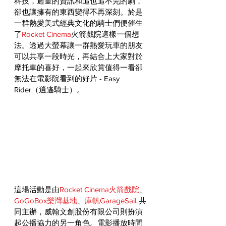
科技，過量的資訊和追也追不完的劇，
卻也讓擁有的東西變得不再深刻。於是
一群熱愛美式經典文化的騎士們便催生
了
Rocket Cinema
火箭戲院這樣一個想
法。透過大螢幕讓一群熱愛玩車的朋友
可以共享一段時光，再結合上大家對於
摩托車的喜好，一起來欣賞值得一看卻
無法在電影院看到的好片 - Easy 
Rider（逍遙騎士）。
這場活動是由
Rocket Cinema火箭戲院
、
GoGoBox樂灣基地
、
庫帆GarageSaiL
共
同主辦，威翰文創股份有限公司則扮演
起公播協力的另一角色。電影播放時間