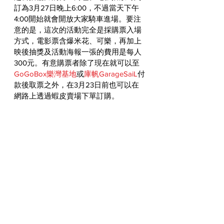
訂為3月27日晚上6:00，不過當天下午
4:00開始就會開放大家騎車進場。要注
意的是，這次的活動完全是採購票入場
方式，電影票含爆米花、可樂，再加上
映後抽獎及活動海報一張的費用是每人
300元。有意購票者除了現在就可以至
GoGoBox樂灣基地
或
庫帆GarageSaiL
付
款後取票之外，在3月23日前也可以在
網路上透過蝦皮賣場下單訂購。