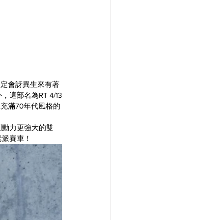
一定會訝異生來有著
部名為RT 4/13
充滿70年代風格的
級成制動力更強大的雙
老派賽車！