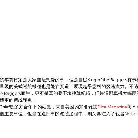
前肯定是大家無法想像的事，但是自從King of the Baggers
量級的美式巡航機種也是能在賽道上展現超乎意料的競速實力。不
f the Baggers而生，更不是真的要下場挑戰紀錄，但是這部車極大
機車的傳統印象！
3”的Chief是多方合作下的結晶，來自美國的知名雜誌
Dice Magazine
與Idi
要單位，但是在這部車的改裝過程中，則又再注入了包含Noise Cycles