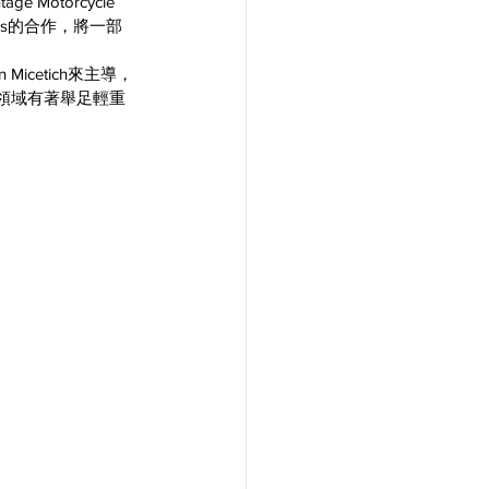
Motorcycle 
cles的合作，將一部
cetich來主導，
車領域有著舉足輕重