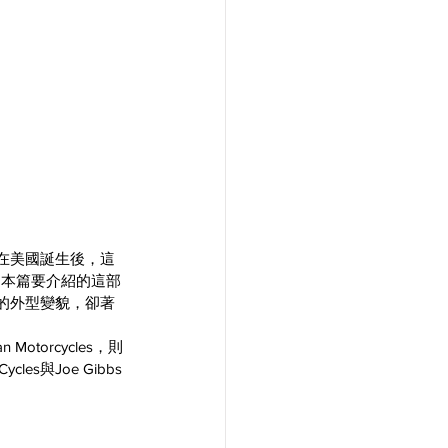
賽事在美國誕生後，這
過本篇要介紹的這部
幅度的外型變貌，卻著
an Motorcycles，則
與Joe Gibbs 