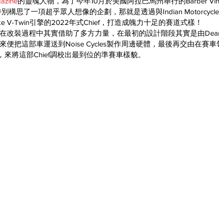
azine
的靈魂人物，為了今年10月於美國阿拉巴馬州舉行的Barber Vintage 
cetich特別構思了一項超乎眾人想像的企劃，那就是透過與Indian Motorcy
stroke V-Twin引擎的2022年式Chief，打造成魄力十足的賽道式樣！
改裝過程中其實借助了多方力量，在最初的設計階段其實是由Dean Mi
便把這部車運送到Noise Cycles製作周邊硬體，最後再交由在賽
cing，來將這部Chief調校出最到位的準賽車樣貌。