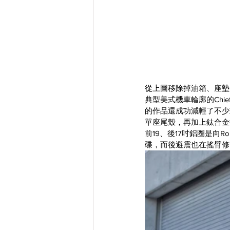
從上圖移除掉油箱、座墊
典型美式機車輪廓的Chi
的作品還成功減輕了不少
單座尾殼，再加上鈦合金
前19、後17吋鋁圈是向R
碟，而後避震也在搖臂修