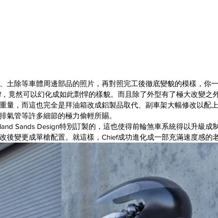
、土除等車體周邊部品的照片，再對照完工後徹底變貌的模樣，你
ef，竟然可以幻化成如此剽悍的樣貌。而且除了外型有了極大改變之外，這
重量，而這也完全是拜油箱改成鋁製品取代、副車架大幅修改以配上
排氣管等許多細節的極力偷輕所賜。
oland Sands Design特別訂製的，這也使得前輪煞車系統得以升
改後變更成單槍配置。就這樣，Chief成功進化成一部充滿速度感的