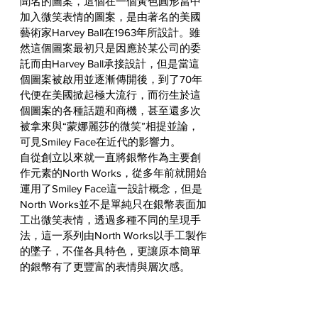
聞名的圖案，這個在一個黃色圓形當中
加入微笑表情的圖案，是由著名的美國
藝術家Harvey Ball在1963年所設計。雖
然這個圖案最初只是因應於某公司的委
託而由Harvey Ball承接設計，但是當這
個圖案被啟用並逐漸傳開後，到了70年
代便在美國掀起極大流行，而衍生於這
個圖案的各種話題和商機，甚至還多次
被拿來與“蒙娜麗莎的微笑”相提並論，
可見Smiley Face在近代的影響力。
自從創立以來就一直將銀幣作為主要創
作元素的North Works，從多年前就開始
運用了Smiley Face這一設計概念，但是
North Works並不是單純只在銀幣表面加
工出微笑表情，透過多種不同的呈現手
法，這一系列由North Works以手工製作
的墜子，不僅各具特色，更讓原本簡單
的銀幣有了更豐富的表情與層次感。