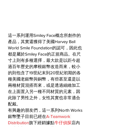
這一系列運用Smiley Face概念所創作的
產品，其實還獲得了美國Harvey Ball 
World Smile Foundation的認可，因此也
都是屬於Smiley Face的正規商品。在尺
寸上則有多種選擇，最大款是以距今超
過百年歷史的摩根銀幣改造而來，較小
的則包含了19世紀末到20世紀初期的各
種美國老銀幣與銅幣，有些甚至還是以
兩種材質混搭而來，或是透過細緻加工
在上面置入另一種不同材質的元素，因
此除了男性之外，女性其實也非常適合
配戴。
有興趣的朋友們，這一系列North Works
銀幣墜子目前已經在
A-Teamwork 
Distribution
旗下經銷據點
牛仔偵探
店內