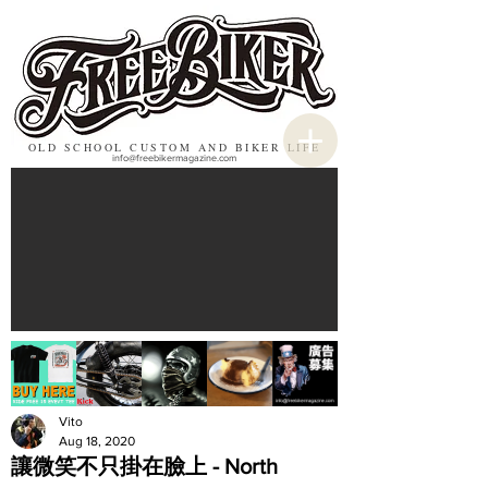
OLD SCHOOL CUSTOM AND BIKER LIFE
info@freebikermagazine.com
Vito
Aug 18, 2020
讓微笑不只掛在臉上 - North