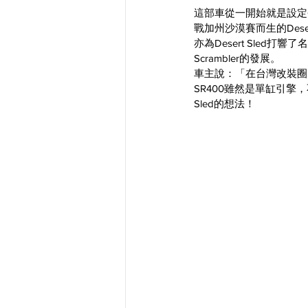
這部車從一開始就是設定60
戰加州沙漠賽而生的Dese
亦為Desert Sled打響
Scrambler的發展。
車主說：「在台灣改裝圈
SR400雖然是單缸引擎，
Sled的想法！