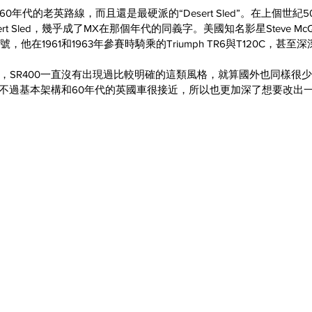
年代的老英路線，而且還是最硬派的“Desert Sled”。在上個世紀5
rt Sled，幾乎成了MX在那個年代的同義字。美國知名影星Steve Mc
了名號，他在1961和1963年參賽時騎乘的Triumph TR6與T120C，甚
，SR400一直沒有出現過比較明確的這類風格，就算國外也同樣很
不過基本架構和60年代的英國車很接近，所以也更加深了想要改出一台SR4