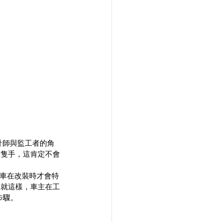
計師與監工者的角
幾隻手，這肯定不會
部車在改裝時才會特
。就這樣，車主在工
步驟。