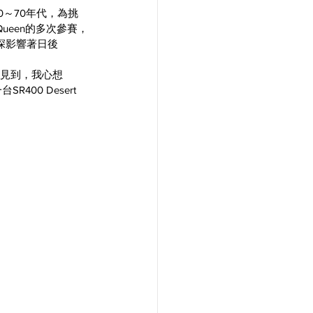
0～70年代，為挑
Queen的多次參賽，
至深深影響著日後
少見到，我心想
00 Desert 