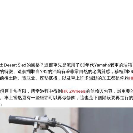
出Desert Sled的風格？這部車先是流用了60年代Yamaha老車的
的特徵。這個擷取自YR2的油箱有著非常自然的老舊質感，移植到SR
前後土除、電瓶盒、座墊底板，以及車上許多鎖點的加工都是仰賴
H
預算非常有限，所幸過程中得到
HK 2Wheels
的信賴與包容，最重要
。車上當然還有一些細節可以再做修飾，這也是下個階段要再進行
」