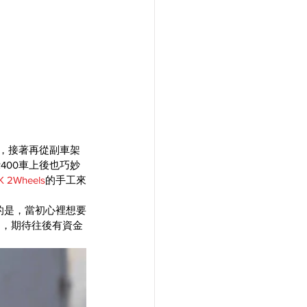
油箱，接著再從副車架
400車上後也巧妙
K 2Wheels
的手工來
的是，當初心裡想要
的，期待往後有資金