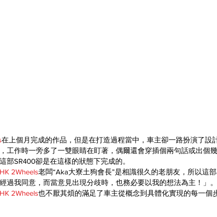
s
在上個月完成的作品，但是在打造過程當中，車主卻一路扮演了設
，工作時一旁多了一雙眼睛在盯著，偶爾還會穿插個兩句話或出個
這部SR400卻是在這樣的狀態下完成的。
HK 2Wheels
老闆“Aka大寮土狗會長”是相識很久的老朋友，所以這
經過我同意，而當意見出現分歧時，也務必要以我的想法為主！」
HK 2Wheels
也不厭其煩的滿足了車主從概念到具體化實現的每一個