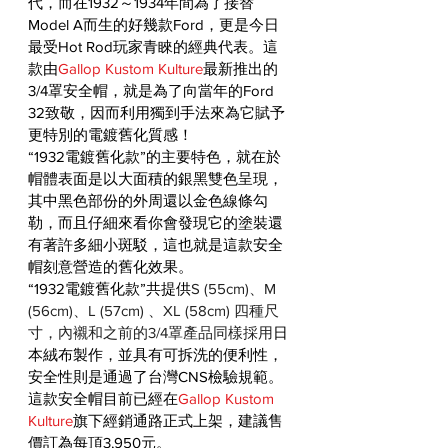
代，而在1932～1934年間為了接替
Model A而生的好幾款Ford，更是今日
最受Hot Rod玩家青睞的經典代表。這
款由
Gallop Kustom Kulture
最新推出的
3/4罩安全帽，就是為了向當年的Ford 
32致敬，因而利用獨到手法來為它賦予
更特別的電鍍舊化質感！
“1932電鍍舊化款”的主要特色，就在於
帽體表面是以大面積的銀黑雙色呈現，
其中黑色部份的外周還以金色線條勾
勒，而且仔細來看你會發現它的塗裝還
有著許多細小斑駁，這也就是這款安全
帽刻意營造的舊化效果。
“1932電鍍舊化款”共提供
S (55cm)、M 
(56cm)、L (57cm) 、XL (58cm) 四種尺
寸，內襯和之前的3/4罩產品同樣採用
日
本絨布製作，並具有可拆洗的便利性，
安全性則是通過了台灣CNS檢驗規範。
這款安全帽
目前已經在
Gallop Kustom 
Kulture
旗下經銷通路正式上架，
建議售
價訂為每頂3,950元。