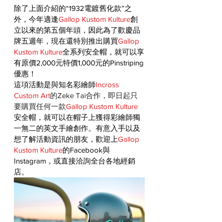
除了上面介紹的“1932電鍍舊化款”之
外，今年適逢
Gallop Kustom Kulture
創
立以來的第五個年頭，因此為了歡慶品
牌五週年，現在還特別推
出購買
Gallop 
Kustom Kulture
全系列安全帽，就可以享
有
原價2,000元特價1,000元的Pinstriping
優惠！
這項活動是與知名彩繪師
Incross 
Custom Art
的Zeke Tai合作，即日起只
要購買任何一款
Gallop Kustom Kulture
安全帽，就可以在帽子上獲得彩繪師獨
一無二的英文手繪創作。有意入手以及
想了解活動資訊的朋友，歡迎上
Gallop 
Kustom Kulture
的Facebook與
Instagram，或直接洽詢全台各地經銷
店。