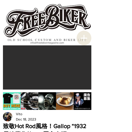
OLD SCHOOL CUSTOM AND BIKER LIFE
info@freebikermagazine.com
Vito
Dec 18, 2023
致敬Hot Rod風格！Gallop “1932