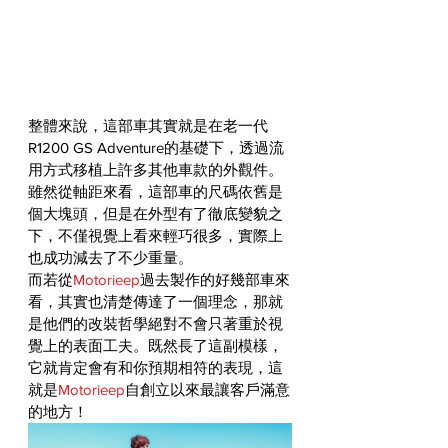
整體來說，這部車其實就是在老一代
R1200 GS Adventure的基礎下，透過流
用方式移植上許多其他車款的外觀件。
雖然從軸距來看，這部車的尺碼依舊是
個大塊頭，但是在外型有了徹底變貌之
下，不僅視覺上看來輕巧很多，實際上
也成功減去了不少重量。
而若從
Motorieep
過去製作的好幾部車來
看，其實也清楚傳達了一個理念，那就
是他們的改裝哲學絕對不會只著重於視
覺上的表面工夫。既然長了這副模樣，
它就肯定會有和你預期相符的表現，這
就是
Motorieep
自創立以來最讓客戶滿意
的地方！