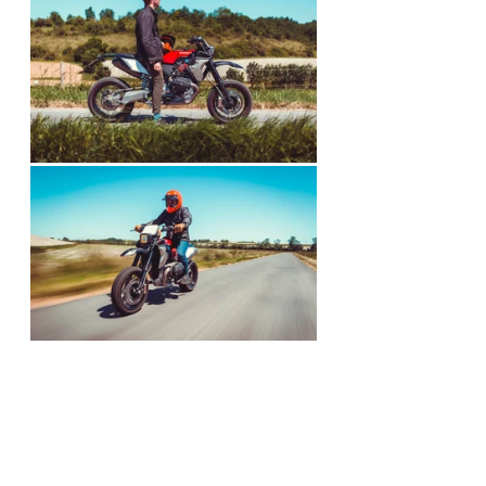
BMW
Motorieep
R1150GS
WORLDWIDE