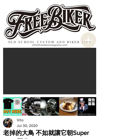
OLD SCHOOL CUSTOM AND BIKER LIFE
info@freebikermagazine.com
Vito
Jul 30, 2020
老掉的大鳥 不如就讓它朝Super