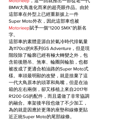
Motorieep
，這一回就推出一部從老一代
BMW大鳥進化而來的超亮眼作品。由於
這部車在外型上已經重新披上一件
Super Moto外衣，因此這部車也被
Motorieep
賦予一個“1200 SMX”的新名
字。
這部車的素體是源自於氣冷時代排氣量
為1170cc的R系列GS Adventure，但是現
階段除了輪廓已經有極大轉變之外，包
含前後懸吊、煞車、輪圈與輪胎，也都
被改成了更適合柏油路的Super Moto式
樣。車頭最明顯的改變，就是捨棄了這
一代大鳥原本的頭罩和鳥嘴，但是在油
箱的左右兩側，卻又移植上來自2017年
R1200 GS的配件，而且還做了非常協調
的融合。車架後半段也做了不少加工，
為的就是因應於更薄的座墊和線條更貼
近正統Super Moto的尾部線條。