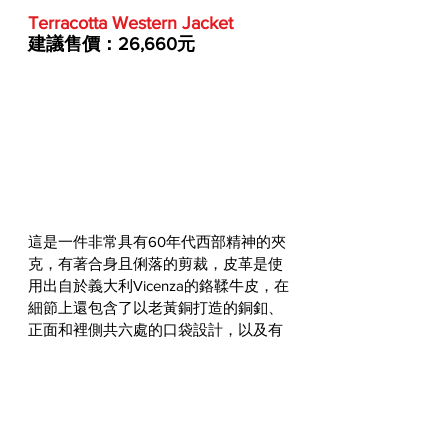
Terracotta Western Jacket
建議售價：26,660元
這是一件非常具有60年代西部精神的夾
克，有著合身且俐落的剪裁，皮革是使
用出自於義大利Vicenza的鉻鞣牛皮，在
細節上還包含了以老黃銅打造的銅釦、
正面和裡側共六處的口袋設計，以及有
著醒目對比的Espresso深棕色領部。