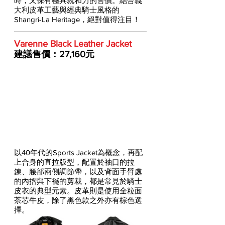
時，又保有極具親和力的售價。結合義
大利皮革工藝與經典騎士風格的
Shangri-La Heritage，絕對值得注目！
Varenne Black Leather Jacket
建議售價：27,160元
以40年代的Sports Jacket為概念，再配
上合身的直拉版型，配置於袖口的拉
鍊、腰部兩側調節帶，以及背面手臂處
的內摺與下襬的剪裁，都是常見於騎士
皮衣的典型元素。皮革則是使用全粒面
茶芯牛皮，除了黑色款之外亦有棕色選
擇。