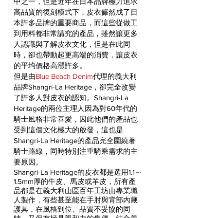
中之一，但是近年在日本品牌極力追求
高品質的復刻模式下，皮衣儼然成了日
本許多品牌的重要商品，而這些從做工
到用料都非常講究的產品，雖然讓更多
人認識與了解皮衣文化，但是在此同
時，卻也帶動起更高端的消費，讓皮衣
的平均價格高漲許多。
但是由
Blue Beach Denim
代理的義大利
品牌Shangri-La Heritage，卻完全改變
了許多人對皮衣的認知。Shangri-La 
Heritage的兩位主理人因為對60年代的
騎士風格非常喜愛，因此他們的產品也
受到這個文化極大的啟發，這也是
Shangri-La Heritage的產品完全圍繞著
騎士路線，同時特別注重騎乘需求的主
要原因。
Shangri-La Heritage的皮衣都是選用1.1～
1.5mm厚的牛皮、馬皮或羊皮，所有產
品都是在義大利山區百年工坊由專業職
人製作，有些甚至能在手肘與背部內藏
護具，在風格到位、品質不妥協的同