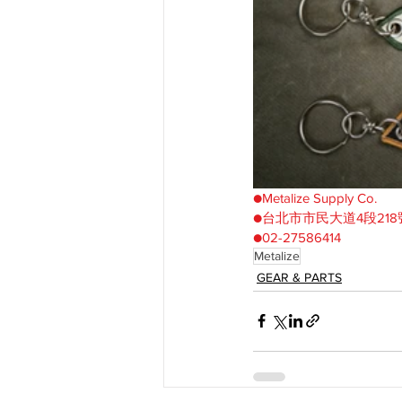
●Metalize
Supply Co.
●台北市市民大道4段218
●02-27586414
Metalize
GEAR & PARTS