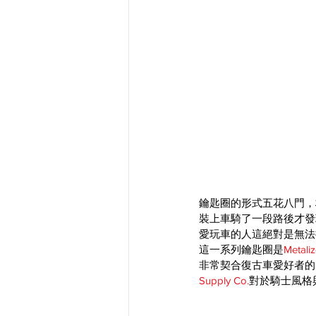
鑰匙圈的形式五花八門，
裝上車騎了一段路後才發
愛玩車的人這絕對是無法
這一系列鑰匙圈是
Metali
非常契合復古車愛好者的L
Supply Co.
對於騎士風格