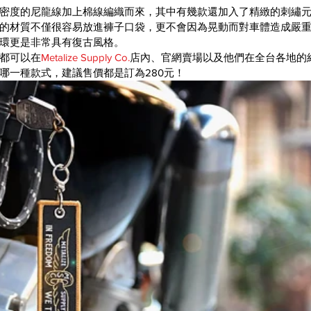
密度的尼龍線加上棉線編織而來，其中有幾款還加入了精緻的刺繡
的材質不僅很容易放進褲子口袋，更不會因為晃動而對車體造成嚴
環更是非常具有復古風格。
都可以在
Metalize Supply Co.
店內、官網賣場以及他們在全台各地的
哪一種款式，建議售價都是訂為280元！