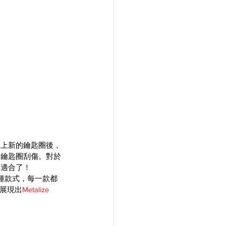
換上新的鑰匙圈後，
的鑰匙圈刮傷。對於
最適合了！
種款式，每一款都
分展現出
Metalize 