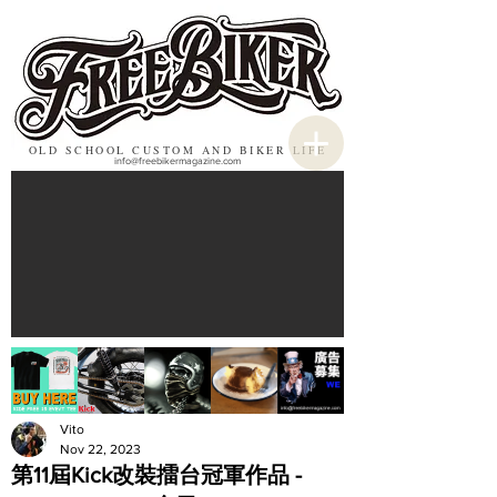
OLD SCHOOL CUSTOM AND BIKER LIFE
info@freebikermagazine.com
Vito
Nov 22, 2023
第11屆Kick改裝擂台冠軍作品 -