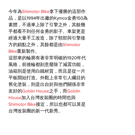
今年為
Shimotor Bike
拿下優勝的這部作
品，是以1994年出廠的Kymco金勇150為
素體，不過車上除了引擎之外，其餘幾
乎都看不到任何金勇的影子。車架更是
經過大量手工改造，除了頸部與引擎後
方的鎖點之外，其餘都是由
Shimotor 
Bike
重新製作。
這部車的輪廓有著非常明確的1920年代
風格，前後輪都刻意廢除了減震功能，
油箱則是使用白鐵材質，而且是從一片
平板開始打造。外觀上非常引人矚目的
舊化塗裝，則是出自於與他們關係非常
友好的
Goblin House
之手，而
Goblin 
House
加入台灣改裝圈的時間也與
Shimotor Bike
接近，所以也都可以算是
台灣改裝圈的新一代新秀。