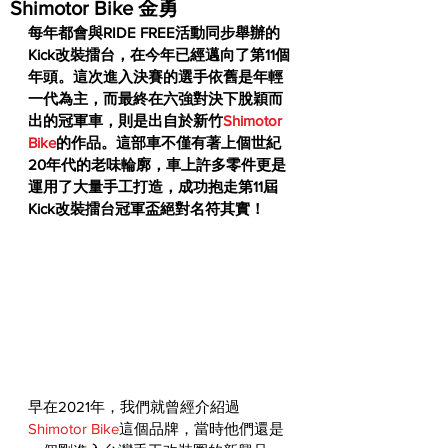
Shimotor Bike 金勇
每年都會與RIDE FREE活動同步舉辦的
Kick改裝擂台，在今年已經邁向了第11個
年頭。這次進入決賽的選手依舊是年輕
一代為主，而最終在六強對決下脫穎而
出的冠軍車，則是出自於新竹
Shimotor 
Bike
的作品。這部車不僅有著上個世紀
20年代的老味輪廓，車上許多零件更是
運用了大量手工打造，成功抱走第11屆
Kick改裝擂台冠軍盃絕對名符其實！
早在2021年，我們就曾經介紹過
Shimotor Bike
這個品牌，當時他們還是