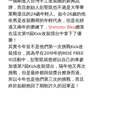
一個剛進入台灣手工改裝圈的新興品
牌，而且創始人彭聖凱也不過是大學畢
業剛退伍的24歲年輕人。如今26歲的他
依舊是改裝圈裡的年輕代表，但是在經
過又兩年的磨練下，
Shimotor Bike
總算
在這次第11屆Kick改裝擂台中拿下了優
勝！
其實今年並不是他們第一次挑戰Kick改
裝擂台，因為早在2019年的RIDE FREE 
10活動中，彭聖凱就曾經以自己的車參
加過第7屆Kick改裝擂台，隔年他又再次
挑戰，但是最終都與頒獎台擦身而過。
所以今年也是他們第三次的挑戰，而且
終於如願抱回了期盼許久的冠軍盃！