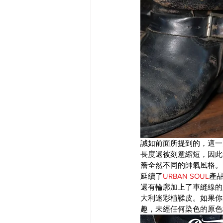
誠如前面所提到的，這一
長度還被刻意縮短，因此
簷全然不同的帥氣風格。
延續了
URBAN SOUL
產
還有輪廓加上了車縫線的
大利迷彩植鞣皮。如果你
趣，未經任何染色的原色