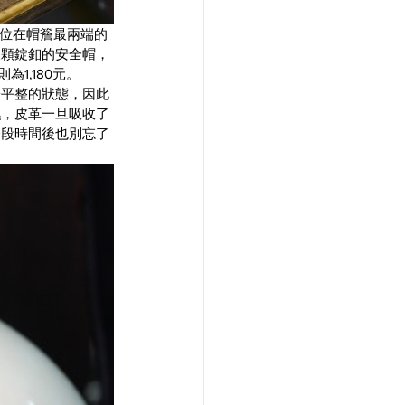
釦，位在帽簷最兩端的
三顆錠釦的安全帽，
1,180元。
於平整的狀態，因此
濕，皮革一旦吸收了
一段時間後也別忘了