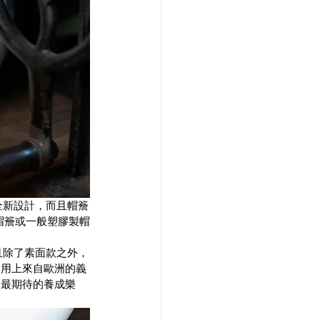
全新設計，而且帽簷
帽簷或一般塑膠製帽
且除了素面款之外，
更用上來自歐洲的
義
們最期待的養成樂