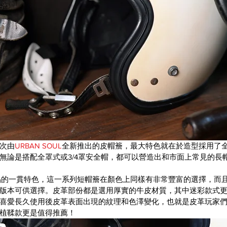
次由
URBAN SOUL
全新推出的皮帽簷，最大特色就在於造型採用了
無論是搭配全罩式或3/4罩安全帽，都可以營造出和市面上常見的長
品的一貫特色，這一系列短帽簷在顏色上同樣有非常豐富的選擇，而
版本可供選擇。皮革部份都是選用厚實的牛皮材質，其中迷彩款式
喜愛長久使用後皮革表面出現的紋理和色澤變化，也就是皮革玩家
植鞣款更是值得推薦！