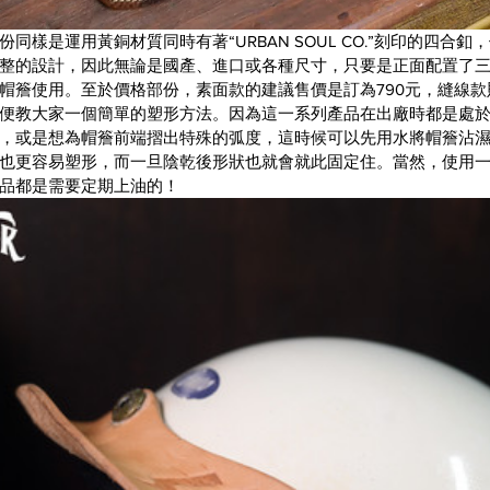
同樣是運用黃銅材質同時有著“URBAN SOUL CO.”刻印的四合
整的設計，因此無論是國產、進口或各種尺寸，只要是正面配置了
帽簷使用。至於價格部份，
素面款的建議售價是訂為790元，縫線款則為
便教大家一個簡單的塑形方法。因為這一系列產品在出廠時都是處
，或是想為帽簷前端摺出特殊的弧度，這時候可以先用水將帽簷沾
也更容易塑形，而一旦陰乾後形狀也就會就此固定住。當然，使用
品都是需要定期上油的！