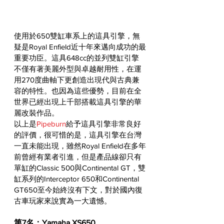
使用於650雙缸車系上的這具引擎，無
疑是Royal Enfield近十年來邁向成功的最
重要功臣。這具648cc的並列雙缸引擎
不僅有著美麗外型與卓越耐用性，在運
用270度曲軸下更創造出現代與古典兼
容的特性。也因為這些優勢，目前在全
世界已經出現上千部搭載這具引擎的華
麗改裝作品。
以上是
Pipeburn
給予這具引擎非常良好
的評價，很可惜的是，這具引擎在台灣
一直未能出現，雖然Royal Enfield在多年
前曾經有業者引進，但是產品線卻只有
單缸的Classic 500與Continental GT，雙
缸系列的
Interceptor 650和Continental 
GT
650
至今始終沒有下文，對於國內復
古車玩家來說實為一大遺憾。
第7名：Yamaha XS650