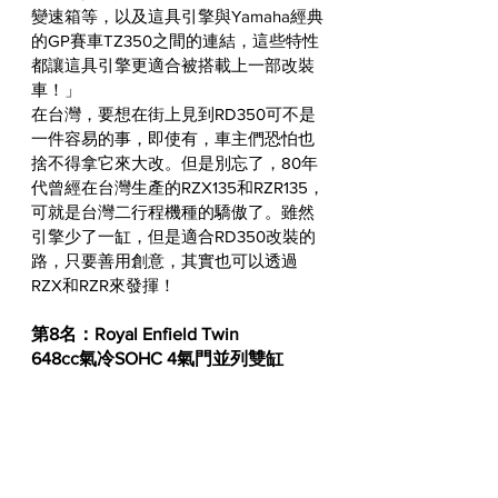
變速箱等，以及這具引擎與Yamaha經典
的GP賽車TZ350之間的連結，這些特性
都讓這具引擎更適合被搭載上一部改裝
車！」
在台灣，要想在街上見到RD350可不是
一件容易的事，即使有，車主們恐怕也
捨不得拿它來大改。但是別忘了，80年
代曾經在台灣生產的RZX135和RZR135，
可就是台灣二行程機種的驕傲了。雖然
引擎少了一缸，但是適合RD350改裝的
路，只要善用創意，其實也可以透過
RZX和RZR來發揮！
第8名：Royal Enfield Twin
648cc氣冷SOHC 4氣門並列雙缸