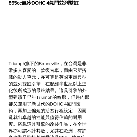
865cc氣冷DOHC 4氣門並列雙缸
Triumph旗下的Bonneville，在台灣是非
常多人喜愛的一款復古車，而由它所搭
載的動力單元，亦可算是英國車最典型
的並列雙缸引擎，在歷經半世紀以上進
化後所成形的最終結果。這具引擎的外
型延續了早年Triumph的輪廓，但是內部
卻又運用了新世代的DOHC 4氣門技
術，再加上偏短的活塞行程設定，因而
造就出卓越的性能與值得信賴的耐用
度。搭載這具引擎的改裝作品，在全世
界亦可謂不計其數，尤其在歐洲，有許