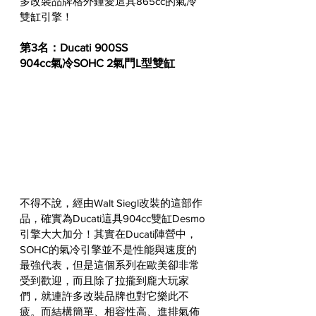
多改裝品牌格外鍾愛這具865cc的氣冷
雙缸引擎！
第3名：Ducati 900SS
904cc氣冷SOHC 2氣門L型雙缸
不得不說，經由Walt Siegl改裝的這部作
品，確實為Ducati這具904cc雙缸Desmo
引擎大大加分！其實在Ducati陣營中，
SOHC的氣冷引擎並不是性能與速度的
最強代表，但是這個系列在歐美卻非常
受到歡迎，而且除了拉攏到龐大玩家
們，就連許多改裝品牌也對它樂此不
疲。而結構簡單、相容性高、進排氣佈