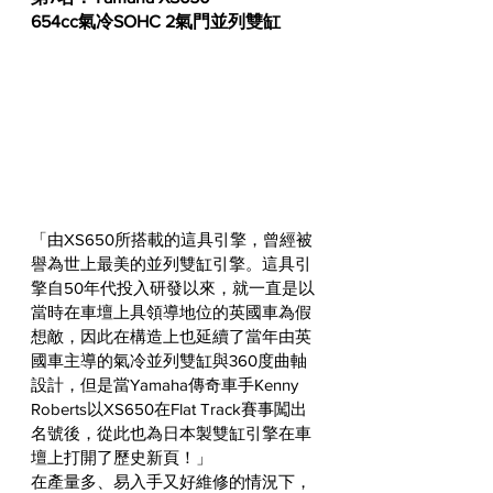
654cc氣冷SOHC 2氣門並列雙缸
「由XS650所搭載的這具引擎，曾經被
譽為世上最美的並列雙缸引擎。這具引
擎自50年代投入研發以來，就一直是以
當時在車壇上具領導地位的英國車為假
想敵，因此在構造上也延續了當年由英
國車主導的氣冷並列雙缸與360度曲軸
設計，但是當Yamaha傳奇車手Kenny 
Roberts以XS650在Flat Track賽事闖出
名號後，從此也為日本製雙缸引擎在車
壇上打開了歷史新頁！」
在產量多、易入手又好維修的情況下，