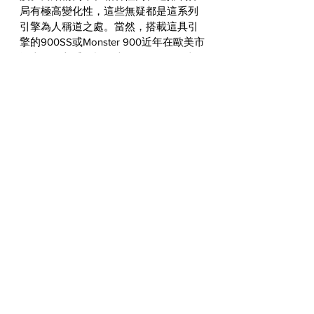
局有極高變化性，這些無疑都是這系列
引擎為人稱道之處。當然，搭載這具引
擎的900SS或Monster 900近年在歐美市
場上的低入手門檻，也正是
Pipeburn
相
中它並評選為第三名的原因！
第2名：Honda CB750
736cc氣冷SOHC 2氣門並列四缸
CB750是70年代為Honda開拓海外市場
的重要功臣，在今日車壇上當然也奠定
下非常崇高的地位，而CB750在當年之
所以成功，它所搭載的那具高轉速型四
缸引擎當然不容小覷！這具引擎幾乎為