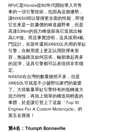
RFVC是Honda從80年代開始導入市售
車的一項引擎技術，也因為這個優勢，
讓NX650得以發揮更全面的性能，即使
它生來是一款廉價的林道越野車，但是
高達53Nm的扭力峰值卻為它造就出極
高C/P值。而且事實證明，這具採用4氣
門設計，在當年還與XR650L共用的單缸
引擎，在耐用度上更足以用防彈來形
容，無論路況如何惡劣，輪胎激起再多
的泥濘，這具引擎都可以表現得非常穩
定。
NX650在台灣的數量雖然不多，但是
XR650L可就是不少越野玩家們的最愛
了。大排氣量單缸引擎特有的低轉速大
扭力特性，再加上簡單的構造與輕盈的
車體，於是讓它登上了這篇「Top 10 
Engines For A Custom Motorcycle」的
第五名寶座！
第4名：Triumph Bonneville