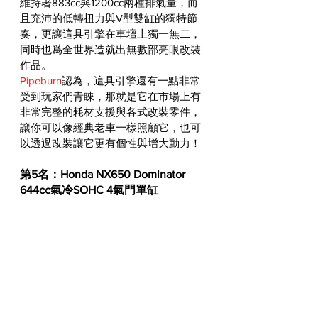
維持著883cc與1200cc兩種排氣量，而
且充沛的低轉扭力與V型雙缸的獨特節
奏，更讓這具引擎在車壇上獨一無二，
同時也爲全世界造就出無數部亮眼改裝
作品。
Pipeburn
認為，這具引擎還有一點非常
受到玩家們青睞，那就是它在市場上有
非常完整的耗材支援與各式改裝零件，
讓你可以像經典老車一樣照顧它，也可
以透過改裝讓它更有個性與增大動力！
第5名：Honda NX650 Dominator
644cc氣冷SOHC 4氣門單缸