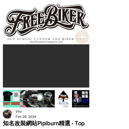
OLD SCHOOL CUSTOM AND BIKER LIFE
info@freebikermagazine.com
Vito
Feb 26, 2024
知名改裝網站Pipiburn精選 - Top