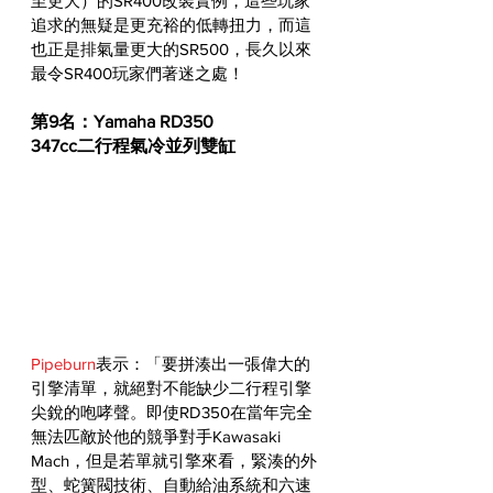
至更大）的SR400改裝實例，這些玩家
追求的無疑是更充裕的低轉扭力，而這
也正是排氣量更大的SR500，長久以來
最令SR400玩家們著迷之處！
第9名：Yamaha RD350
347cc二行程氣冷並列雙缸
Pipeburn
表示：「要拼湊出一張偉大的
引擎清單，就絕對不能缺少二行程引擎
尖銳的咆哮聲。即使RD350在當年完全
無法匹敵於他的競爭對手Kawasaki 
Mach，但是若單就引擎來看，緊湊的外
型、蛇簧閥技術、自動給油系統和六速