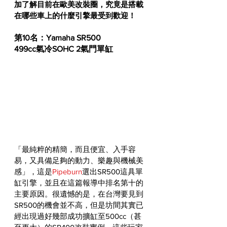
加了解目前在歐美改裝圈，究竟是搭載
在哪些車上的什麼引擎最受到歡迎！
第10名：Yamaha SR500
499cc氣冷SOHC 2氣門單缸
「最純粹的精簡，而且便宜、入手容
易，又具備足夠的動力、樂趣與機械美
感」，這是
Pipeburn
選出SR500這具單
缸引擎，並且在這篇報導中排名第十的
主要原因。很遺憾的是，在台灣要見到
SR500的機會並不高，但是坊間其實已
經出現過好幾部成功擴缸至500cc（甚