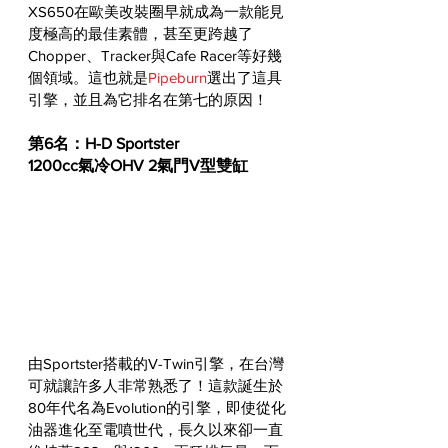
XS650在歐美改裝圈早就成為一款能見
度極高的最佳素體，甚至更跨越了
Chopper、Tracker與Cafe Racer等好幾
個領域。這也就是
Pipeburn
選出了這具
引擎，並且為它排名在第七的原因！
第6名：H-D Sportster
1200cc氣冷OHV 2氣門V型雙缸
由Sportster搭載的V-Twin引擎，在台灣
可就讓許多人非常熟悉了！這款誕生於
80年代名為Evolution的引擎，即使從化
油器進化至電噴世代，長久以來卻一直