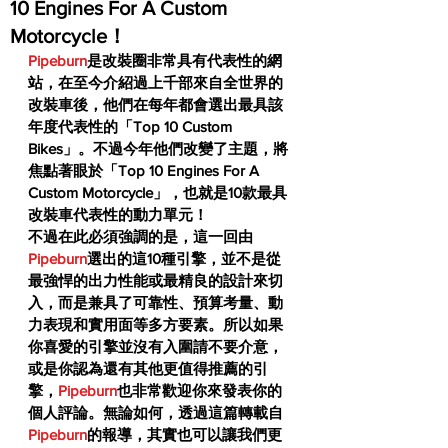
10 Engines For A Custom
Motorcycle！
Pipeburn
是改裝圈非常具有代表性的網
站，在至今介紹過上千部來自全世界的
改裝車後，他們在每年都會選出最具該
年度代表性的「Top 10 Custom 
Bikes」。不過今年他們改變了主題，將
焦點著眼於「Top 10 Engines For A 
Custom Motorcycle」，也就是10款最具
改裝車代表性的動力單元！
不過在此必須強調的是，這一回由
Pipeburn
選出的這10種引擎，並不是從
最強悍的出力性能或最精良的設計來切
入，而是兼具了可靠性、預算考量、動
力表現和實用面等多方要素。所以如果
你喜愛的引擎並沒有入圍請不要介意，
或是你認為還有其他更值得推薦的引
擎，
Pipeburn
也非常歡迎你來發表你的
個人評論。無論如何，透過這篇轉載自
Pipeburn
的報導，其實也可以讓我們更