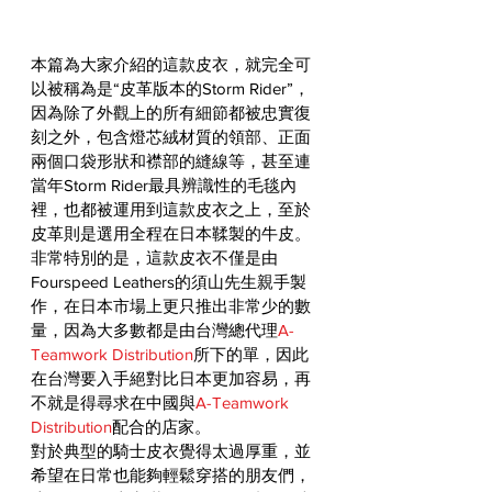
本篇為大家介紹的這款皮衣，就完全可
以被稱為是“皮革版本的Storm Rider”，
因為除了外觀上的所有細節都被忠實復
刻之外，包含燈芯絨材質的領部、正面
兩個口袋形狀和襟部的縫線等，甚至連
當年Storm Rider最具辨識性的毛毯內
裡，也都被運用到這款皮衣之上，至於
皮革則是選用全程在日本鞣製的牛皮。
非常特別的是，這款皮衣不僅是由
Fourspeed Leathers的須山先生親手製
作，在日本市場上更只推出非常少的數
量，因為大多數都是由台灣總代理
A-
Teamwork Distribution
所下的單，因此
在台灣要入手絕對比日本更加容易，再
不就是得尋求在中國與
A-Teamwork 
Distribution
配合的店家。
對於典型的騎士皮衣覺得太過厚重，並
希望在日常也能夠輕鬆穿搭的朋友們，