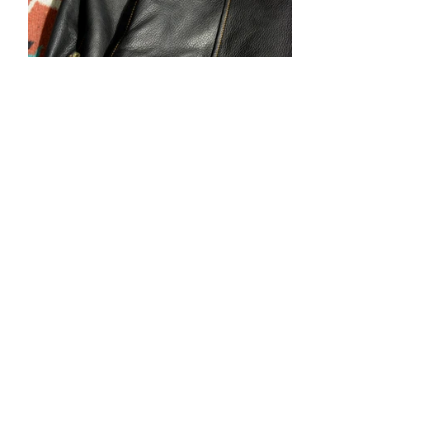
A-Teamwork Distribution
Four Speed Leathers
BIKERS' FASHION
See All
Recent Posts