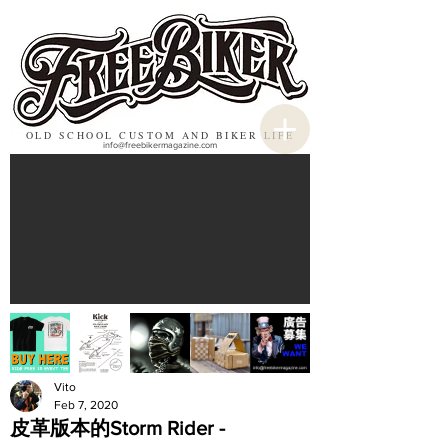
OLD SCHOOL CUSTOM AND BIKER LIFE
info@freebikermagazine.com
Vito
Feb 7, 2020
皮革版本的Storm Rider -