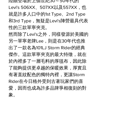
陸續登場於上個世紀30～50年代的
Levi's 506XX、507XX以及557XX，也
就是許多人口中的1st Type、2nd Type
和3rd Type，無疑是Levi's陣營最具代表
性的三款單寧夾克。
然而除了Levi's之外，同樣發源於美國的
另一單寧老牌Lee，則是在30年代也推
出了一款名為101LJ Storm Rider的經典
傑作。這款單寧夾克的最大特徵，就在
於內裡多了一層毛料的厚毯布，因此除
了能夠提供更卓越的保暖效果，厚實且
有著直紋配色的獨特內裡，更讓Storm 
Rider在今日格外受到古著玩家們的喜
愛，因而也成為許多品牌爭相復刻的對
象。