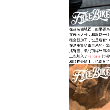
在改裝領域裡，如果要為
在表面之外，和鍍鉻一樣
種全新加工，也是這套“Dark M
在適用於哈雷車系的引擎
搖臂蓋、氣門頂桿外筒和
上也加入了
Fangster
的獨
和頂桿外筒上，也都多了