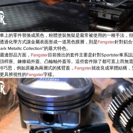
車上的零件替換成黑色，粉體塗裝無疑是最常被使用的一種手法，
透過化學方式讓金屬表面形成一道黑色膜層，則是
Fangster
針對鋁合
etallic Collection”的最大特色。
週邊部品方面，
Fangster
目前推出的套件主要是針對Sportster車
頂桿座、鍊條箱外蓋、凸輪軸外蓋等。這些套件除了都可直上而無
特巧思，例如原廠為兩層式的搖臂蓋，
Fangster
就改良成單體結構，
更具辨視性的
Fangster
字樣。