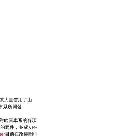
部份就大量使用了由
車系所開發
對哈雷車系的各項
號的套件，並成功在
ter
目前在改裝圈中