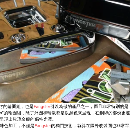
21吋的輪圈組，也是
Fangster
引以為傲的產品之一，而且非常特別的是
c Collection”的輪圈組，除了外圈和輪轂都是以黑色來呈現，在鋼絲的部
呈現出玫瑰金般的獨特光澤。
殊色加工，不僅是
Fangster
的獨門技術，就算在國外改裝圈也非常罕