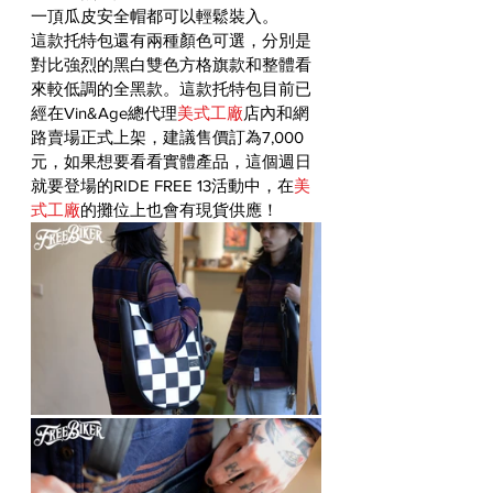
一頂瓜皮安全帽都可以輕鬆裝入。
這款托特包還有兩種顏色可選，分別是
對比強烈的黑白雙色方格旗款和整體看
來較低調的全黑款。這款托特包目前已
經在Vin&Age總代理
美式工廠
店內和網
路賣場正式上架，建議售價訂為7,000
元，如果想要看看實體產品，這個週日
就要登場的RIDE FREE 13活動中，在
美
式工廠
的攤位上也會有現貨供應！