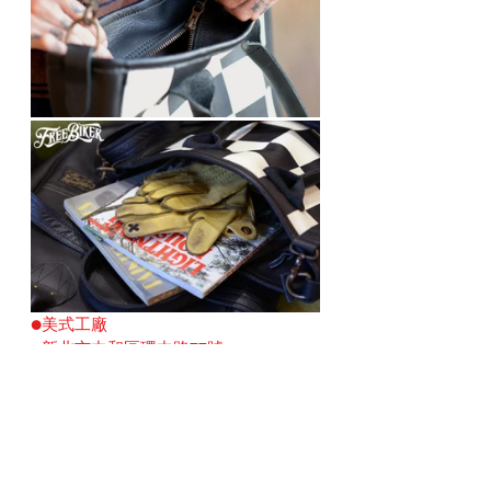
●美式工廠
●新北市中和區環中路77號
●0979-864873
美式工廠
Vin&Age
BIKERS' FASHION