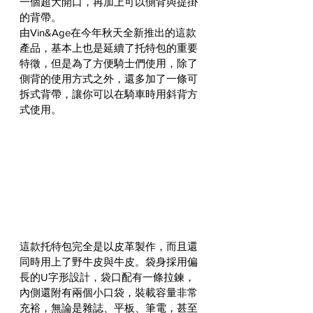
一個超大開口，再加上可以側背與提掛
的背帶。
由Vin&Age在今年秋天全新推出的這款
產品，基本上也是延續了托特包的重要
特徵，但是為了方便騎士們使用，除了
側背的使用方式之外，還多加了一條可
拆式背帶，讓你可以在騎車時用斜背方
式使用。
這款托特包完全是以皮革製作，而且還
同時用上了野牛皮與牛皮。袋身採用偏
長的U字形設計，袋口配有一條拉鍊，
內側還附有兩個小口袋，裝載容量非常
充裕，無論是雜誌、平板、筆電，甚至