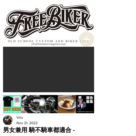
OLD SCHOOL CUSTOM AND BIKER LIFE
info@freebikermagazine.com
Vito
Nov 21, 2022
男女兼用 騎不騎車都適合 -