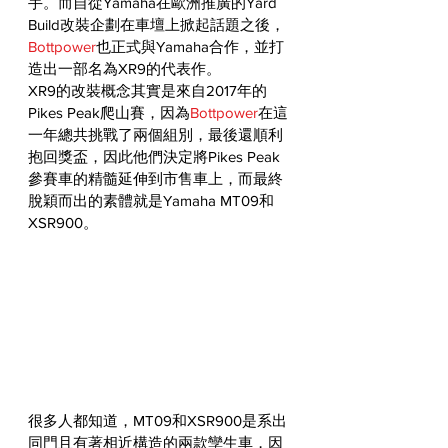
手。而自從Yamaha在歐洲推廣的Yard 
Build改裝企劃在車壇上掀起話題之後，
Bottpower
也正式與Yamaha合作，並打
造出一部名為XR9的代表作。
XR9的改裝概念其實是來自2017年的
Pikes Peak爬山賽，因為
Bottpower
在這
一年總共挑戰了兩個組別，最後還順利
抱回獎盃，因此他們決定將Pikes Peak
參賽車的精髓延伸到市售車上，而最終
脫穎而出的素體就是Yamaha MT09和
XSR900。
很多人都知道，MT09和XSR900是系出
同門且有著相近構造的兩款孿生車，因