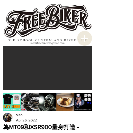
OLD SCHOOL CUSTOM AND BIKER LIFE
info@freebikermagazine.com
Vito
Apr 26, 2022
為MT09和XSR900量身打造 -