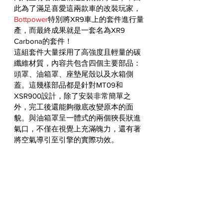
此為了滿足喜愛這兩款車的改裝玩家，
Bottpower
特別將XR9車上的套件進行量
產，而最終成果就是一套名為XR9 
Carbona的套件！
這組套件大量採用了高強度且輕量的碳
纖維材質，內容共包含四個主要部品：
頭罩、油箱罩、座墊尾殼以及水箱側
蓋。這幾樣部品都是針對MT09和
XSR900設計，除了安裝非常簡單之
外，完工後還能夠徹底改變原本的面
貌。與油箱罩呈一體式的兩個狹長狀進
氣口，不僅在視覺上充滿魄力，還有著
將空氣導引至引擎的實際功效。