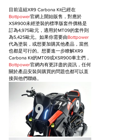
目前這組XR9 Carbona Kit已經在
Bottpower
官網上開始販售，對應於
XSR900未經塗裝的標準版套件價格是
訂為4,975歐元，適用於MT09的套件則
為5,425歐元。如果你需要由
Bottpower
代為塗裝，或想要加購其他產品，當然
也都是可行的。想要進一步瞭解XR9 
Carbona Kit的MT09或XSR900車主們，
Bottpower
官網內有更詳盡的資訊，任何
關於產品安裝與購買的問題也都可以直
接與他們聯絡。