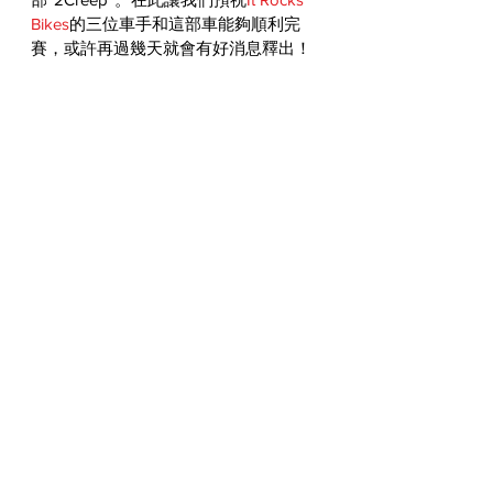
Bikes
的三位車手和這部車能夠順利完
賽，或許再過幾天就會有好消息釋出！
Yamaha
It Rocks Bikes
XV1100
WORLDWIDE