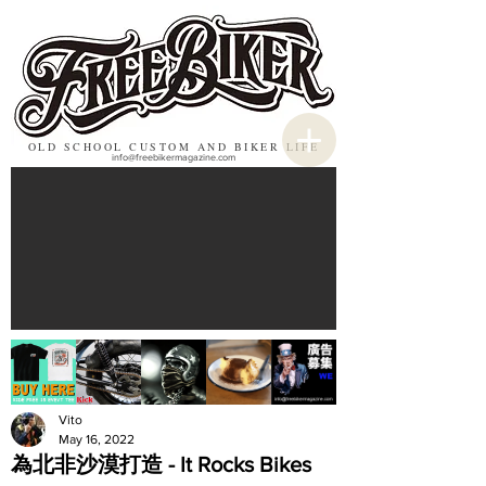
OLD SCHOOL CUSTOM AND BIKER LIFE
info@freebikermagazine.com
Vito
May 16, 2022
為北非沙漠打造 - It Rocks Bikes