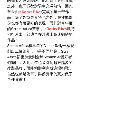
的葡萄牙改裝品牌，他們除了各司其職
之外，也同樣都對騎車充滿熱情，因此
至今由
It Rocks Bikes
完成的每一部作
品，除了外型更具特色之外，在性能部
份也都有著更好的表現。而針對今年度
的Scram Africa賽事
，
It Rocks Bikes
就特
別打造出一部適合在沙漠上高速馳騁的
作品！
Scram Africa和早年的Dakar Rally一樣規
劃出二輪組別，但是不同的是，Scram 
Africa卻更加受到全球Scrambler愛好者
們矚目，因此近年也吸引到越來越多的
改裝品牌，而能夠順利完成這場挑戰，
當然也就是為車手與參賽車的實力做了
最佳背書！