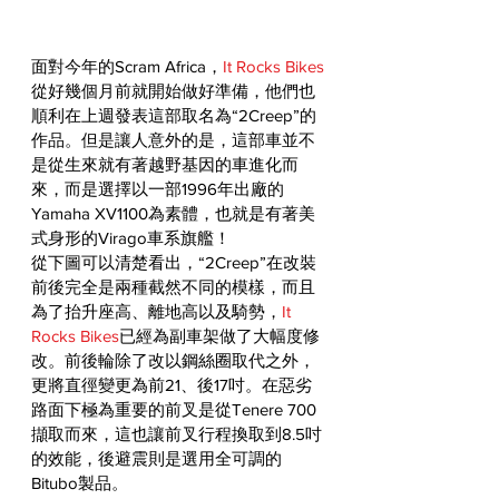
面對今年的Scram Africa，
It Rocks Bikes
從好幾個月前就開始做好準備，他們也
順利在上週發表這部取名為“2Creep”的
作品。但是讓人意外的是，這部車並不
是從生來就有著越野基因的車進化而
來，而是選擇以一部1996年出廠的
Yamaha XV1100為素體，也就是有著美
式身形的Virago車系旗艦！
從下圖可以清楚看出，“2Creep”在改裝
前後完全是兩種截然不同的模樣，而且
為了抬升座高、離地高以及騎勢，
It 
Rocks Bikes
已經為副車架做了大幅度修
改。前後輪除了改以鋼絲圈取代之外，
更將直徑變更為前21、後17吋。在惡劣
路面下極為重要的前叉是從Tenere 700
擷取而來，這也讓前叉行程換取到8.5吋
的效能，後避震則是選用全可調的
Bitubo製品。