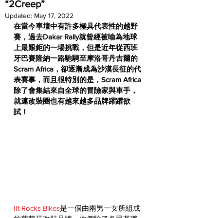
“2Creep”
Updated:
May 17, 2022
在當今車壇中有許多極具代表性的越野
賽，過去Dakar Rally就曾經被喻為地球
上最艱鉅的一場挑戰，但是近年從西班
牙巴賽隆納一路馳騁至摩洛哥丹吉爾的
Scram Africa，卻逐漸成為沙漠長征的代
表賽事，而且很特別的是，Scram Africa
除了會集結來自全球的冒險家與車手，
就連改裝圈也有越來越多品牌躍躍欲
試！
I
It Rocks Bikes
是一個由兩男一女所組成