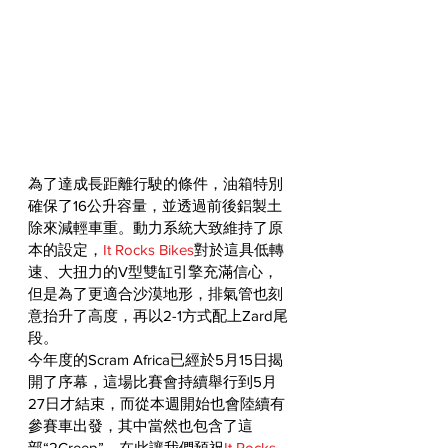
為了達成長距離行駛的條件，油箱特別
確保了16公升容量，並透過前後鋁製土
除來減輕車重。動力系統大致維持了原
本的設定，
It Rocks Bikes
對於這具低轉
速、大扭力的V型雙缸引擎充滿信心，
但是為了更適合沙漠地形，排氣管也刻
意抬升了高度，再以2-1方式配上Zard尾
段。
今年度的Scram Africa已經於5月15日揭
開了序幕，這場比賽會持續舉行到5月
27日才結束，而從本週開始也會陸續有
參賽車出發，其中當然也包含了這
部“2Creep”。在此讓我們預祝
It Rocks 