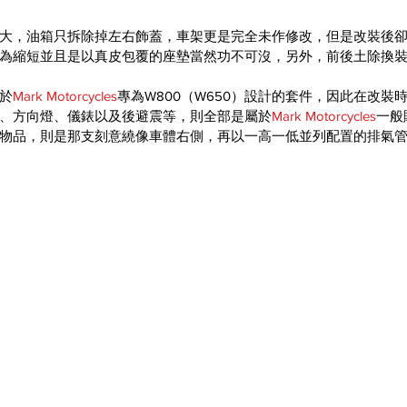
大，油箱只拆除掉左右飾蓋，車架更是完全未作修改，但是改裝後卻讓
為縮短並且是以真皮包覆的座墊當然功不可沒，另外，前後土除換
於
Mark Motorcycles
專為W800（W650）設計的套件，因此在改裝
、方向燈、儀錶以及後避震等，則全部是屬於
Mark Motorcycles
一般
物品，則是那支刻意繞像車體右側，再以一高一低並列配置的排氣