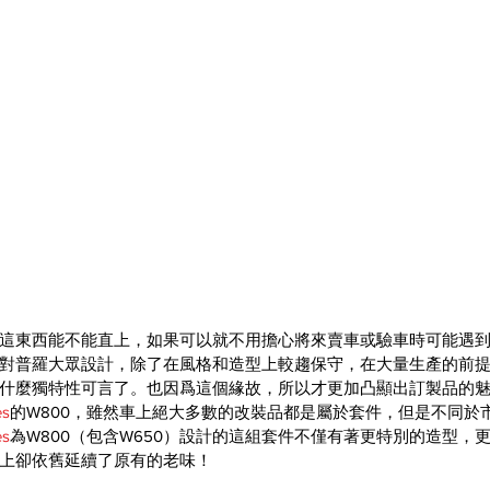
這東西能不能直上，如果可以就不用擔心將來賣車或驗車時可能遇
對普羅大眾設計，除了在風格和造型上較趨保守，在大量生產的前
什麼獨特性可言了。也因爲這個緣故，所以才更加凸顯出訂製品的
es
的W800，雖然車上絕大多數的改裝品都是屬於套件，但是不同於
es
為W800（包含W650）設計的這組套件不僅有著更特別的造型，更
上卻依舊延續了原有的老味！