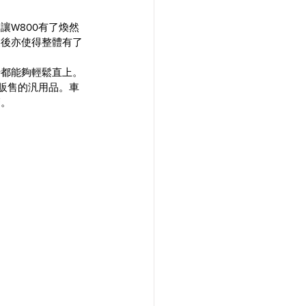
W800有了煥然
裝後亦使得整體有了
時都能夠輕鬆直上。
販售的汎用品。車
管。