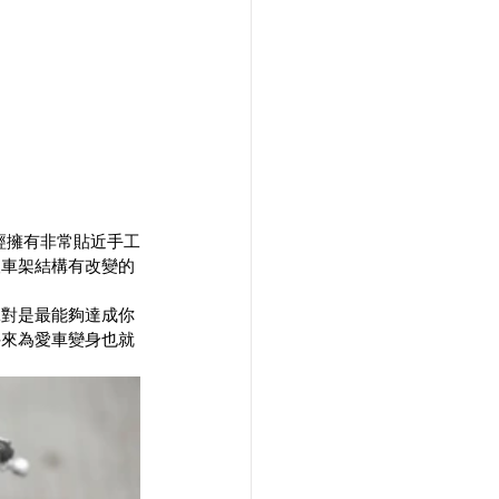
經擁有非常貼近手工
望車架結構有改變的
絕對是最能夠達成你
件來為愛車變身也就