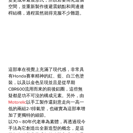
空間，並重新製作後避震鎖點和周邊連
桿結構，過程當然就得克服不少難題。
這部車在視覺上充滿了現代感，非常具
有Honda賽車精神的紅、藍、白三色塗
裝，以及以金色呈現並且是從早期
CBR600流用而來的前後鋁圈，這些無
疑都是功不可沒的構成元素。另外，由
Motorelic
以手工製作還刻意走向一高一
低的兩組2-1排氣管，也確實為這部車增
加了更獨特的細節。
以70～80年代老車為素體，再透過現今
手法為它創造出全新造型的概念，是這