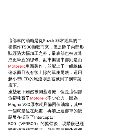
這部車的油箱是從Suzuki非常經典的二
衝傑作T500擷取而來，但是除了內部形
狀經過大幅加工之外，最底部也被改造
成更筆直的線條。副車架後半部則是由
Motorelic
重新製作，並配上了一組線條
俐落而且沒有後土除的單座尾殼，運用
超小型LED的尾燈則是被藏到了副車架
底下。
座墊底下雖然被側蓋遮掩，但是這個部
位卻耗費了
Motorelic
不少心力，因為
Magna V30原本就具備兩個油箱，其中
一個就是位在此處，再加上這部車的後
懸吊在擷取了Interceptor 
500（VFR500）的搖臂後，現階段已經
變更成單避震形式，所以若要簡化這個