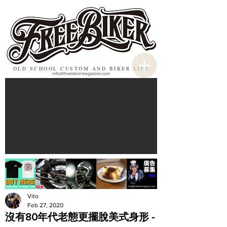
OLD SCHOOL CUSTOM AND BIKER LIFE
info@freebikermagazine.com
Vito
Feb 27, 2020
沒有80年代老態更擺脫美式身形 -