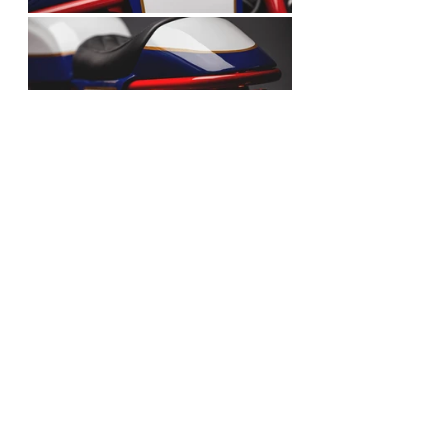
#HONDA
Honda
Motorelic
Magna V30
WORLDWIDE