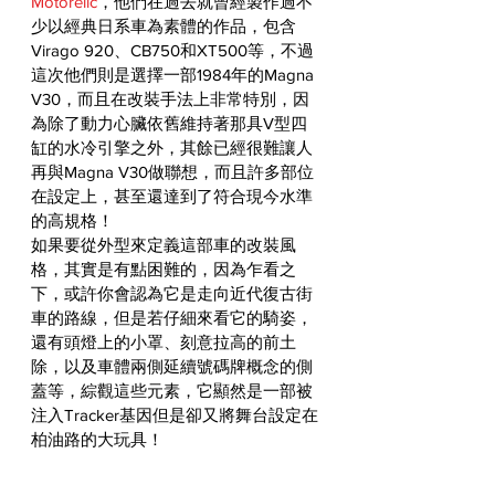
Motorelic
，他們在過去就曾經製作過不
少以經典日系車為素體的作品，包含
Virago 920、CB750和XT500等，不過
這次他們則是選擇一部1984年的Magna 
V30，而且在改裝手法上非常特別，因
為除了動力心臟依舊維持著那具V型四
缸的水冷引擎之外，其餘已經很難讓人
再與Magna V30做聯想，而且許多部位
在設定上，甚至還達到了符合現今水準
的高規格！
如果要從外型來定義這部車的改裝風
格，其實是有點困難的，因為乍看之
下，或許你會認為它是走向近代復古街
車的路線，但是若仔細來看它的騎姿，
還有頭燈上的小罩、刻意拉高的前土
除，以及車體兩側延續號碼牌概念的側
蓋等，綜觀這些元素，它顯然是一部被
注入Tracker基因但是卻又將舞台設定在
柏油路的大玩具！