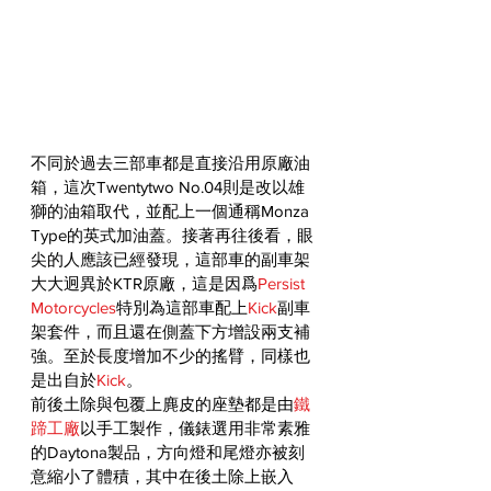
不同於過去三部車都是直接沿用原廠油
箱，這次Twentytwo No.04則是改以雄
獅的油箱取代，並配上一個通稱Monza 
Type的英式加油蓋。接著再往後看，眼
尖的人應該已經發現，這部車的副車架
大大迥異於KTR原廠，這是因爲
Persist 
Motorcycles
特別為這部車配上
Kick
副車
架套件，而且還在側蓋下方增設兩支補
強。至於長度增加不少的搖臂，同樣也
是出自於
Kick
。
前後土除與包覆上麂皮的座墊都是由
鐵
蹄工廠
以手工製作，儀錶選用非常素雅
的Daytona製品，方向燈和尾燈亦被刻
意縮小了體積，其中在後土除上嵌入