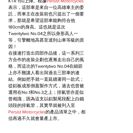
KTR 150上陣。根據
Persist Motorcycles
表示，這部車是來自一位高雄車主的委
託，而車主在改裝前也只提出了一個要
求，那就是希望這部車能夠符合他
180cm的身高。這也就是這次
Twentytwo No.04之所以身形高人一
等，引擎離地高甚至達到山車等級的原
因！
在接連打造出四部作品後，這一系列三
方合作的改裝企劃也逐漸走出自己的風
格，而這次的Twentytwo No.04在細節
上亦不難讓人看出與過去三部車的連
結。例如把手就一直延續著同一款式；
從鋁板成形側蓋製作方式，過去也曾被
運用在No.1和No.3之上；排氣管亦是似
曾相識，因為這支以鋁製尾段配上白鐵
頭段的排氣管，其實早就被列入至
Persist Motorcycles
的產品清單之中，相
信再過不久就會量產上市。