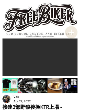
OLD SCHOOL CUSTOM AND BIKER LIFE
info@freebikermagazine.com
Vito
Apr 27, 2022
接連3部野狼後換KTR上場 -