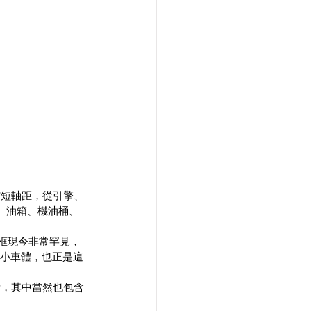
縮短軸距，從引擎、
、油箱、機油桶、
絲框現今非常罕見，
縮小車體，也正是這
素，其中當然也包含