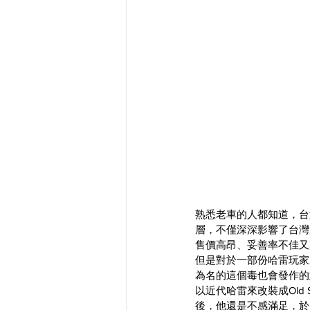
熟悉老車的人都知道，台
層，不僅深深影響了台灣
售價高昂、妥善率不佳又
但是對於一部份哈雷玩家
為名的這個毒也會發作的
以近代哈雷來改裝成Old S
後，他還是不感滿足，於