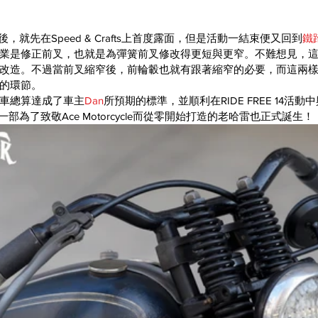
後，就先在Speed & Crafts上首度露面，但是活動一結束便又回到
鐵
業是修正前叉，也就是為彈簧前叉修改得更短與更窄。不難想見，
改造。不過當前叉縮窄後，前輪轂也就有跟著縮窄的必要，而這兩
的環節。
整部車總算達成了車主
Dan
所預期的標準，並順利在RIDE FREE 14活
部為了致敬Ace Motorcycle而從零開始打造的老哈雷也正式誕生！