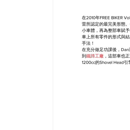
在2010年FREE BIKER V
雷所認定的最完美形態。位
小車體，再為整部車賦予
車上所有零件的形式與結
手法！
在充分做足功課後，Dan
到
鐵蹄工廠
，這部車也正
1200cc的Shovel H