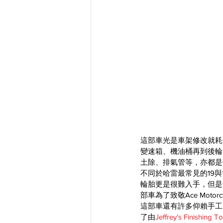
這部車光是車架修改就耗
變速箱、機油桶再到後輪
土除、排氣管等，亦都是
不同於哈雷最常見的19與
輪胎更是很難入手，但是
部車為了致敬Ace Motor
這部車還有許多仰賴手工
了由
Jeffrey’s Finishing T