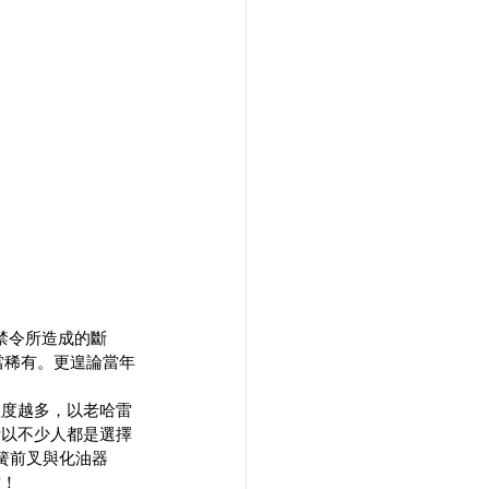
口禁令所造成的斷
當稀有。更遑論當年
程度越多，以老哈雷
所以不少人都是選擇
彈簧前叉與化油器
雷！