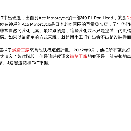
ol.7中出現過，出自於Ace Motorcycle的一部'49 EL Pan Head，就是
D
在神戶的Ace Motorcycle是日本老哈雷圈的重量級名店，早年他
非常自然的舊化元素。最特別的是，這些舊化並不只是塗裝上的風
構。如果以最簡單的方式來說，就是用手工打造出看不出是改裝件
選擇了
鐵蹄工廠
來為他執行這個計畫。2022年9月，他把所有蒐集
式進入了製作階段，但是這時候運來
鐵蹄工廠
的並不是一部完整的
ead引擎、4速變速箱和FXE車架。