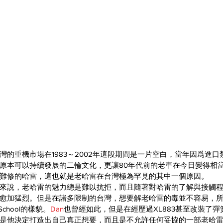
灣的重機市場在1983～2002年這段期間是一片空白，當年因爲進
原本可以持續發展的二輪文化，更讓80年代前的老車在今日變得相
難修的哈雷，這也就是老哈雷在台灣極為罕見的其中一個原因。
來說，老哈雷的魅力總是難以抗拒，而且隨著對哈雷的了解與接觸
愈加猛烈。但是在諸多限制的台灣，想要解老哈雷的毒並不容易，
chool的樣貌。
Dan
也曾經如此，但是在經歷過XL883甚至改裝了
是他決定打造出自己真正想要，而且是不允許任何妥協的一部老哈