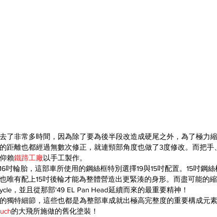
去了非常多時間，因為除了要為後半段改造成硬尾之外，為了極力
的距離也都經過無數次修正，就連頸部角度也做了3度修改。而把手
仰賴
鐵蹄工廠
以手工製作。
16吋輪胎，這部車所使用的鋼絲框特別選擇19與15吋配置。15吋鋼
也唯有配上15吋後輪才能為整體營造出更緊湊的身形。而盡可能的
cycle，並且從那部'49 EL Pan Head延續而來的最重要精神！
的獨特細節，這些也都是為整部車成就出極高完整度的重要構成元
ouch
的大飛所施做的舊化塗裝！